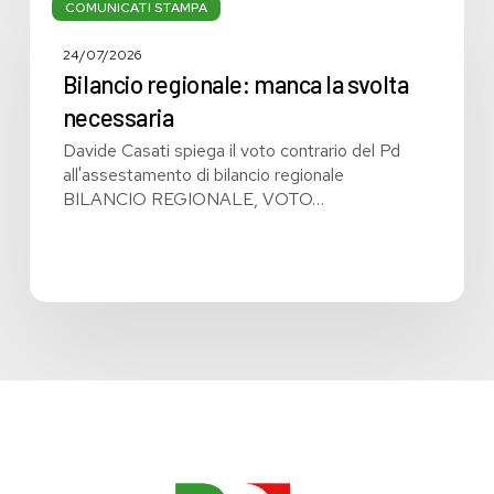
regionale:
COMUNICATI STAMPA
manca
la
24/07/2026
svolta
Bilancio regionale: manca la svolta
necessaria
necessaria
Davide Casati spiega il voto contrario del Pd
all'assestamento di bilancio regionale
BILANCIO REGIONALE, VOTO…