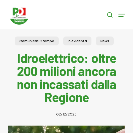
Skip
to
Menu
search
main
content
Comunicati Stampa
In evidenza
News
Idroelettrico: oltre
200 milioni ancora
non incassati dalla
Regione
02/12/2025