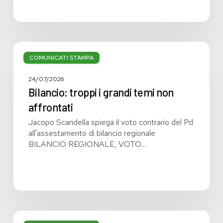
Bilancio:
troppi
COMUNICATI STAMPA
i
grandi
24/07/2026
temi
Bilancio: troppi i grandi temi non
non
affrontati
affrontati
Jacopo Scandella spiega il voto contrario del Pd
all'assestamento di bilancio regionale
BILANCIO REGIONALE, VOTO…
Bilancio