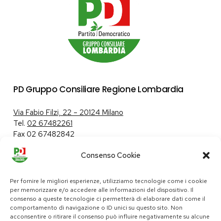
PD Gruppo Consiliare Regione Lombardia
Via Fabio Filzi, 22 – 20124 Milano
Tel.
02 67482261
Fax 02 67482842
Consenso Cookie
Tutela dei dati personali
|
Politica sui cookie
Per fornire le migliori esperienze, utilizziamo tecnologie come i cookie
per memorizzare e/o accedere alle informazioni del dispositivo. Il
consenso a queste tecnologie ci permetterà di elaborare dati come il
comportamento di navigazione o ID unici su questo sito. Non
pd@consiglio.regione.lombardia.it
acconsentire o ritirare il consenso può influire negativamente su alcune