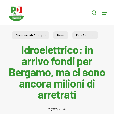
Skip
to
Menu
search
main
content
Comunicati Stampa
News
Per i Territori
Idroelettrico: in
arrivo fondi per
Bergamo, ma ci sono
ancora milioni di
arretrati
27/02/2026