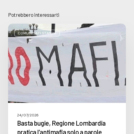
Potrebbero interessarti
Basta
bugie,
COMUNICATI STAMPA
Regione
Lombardia
pratica
l’antimafia
solo
a
parole
24/07/2026
Basta bugie, Regione Lombardia
pratica l’antimafia solo a parole