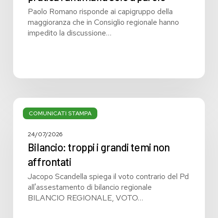
Paolo Romano risponde ai capigruppo della
maggioranza che in Consiglio regionale hanno
impedito la discussione…
Bilancio:
troppi
COMUNICATI STAMPA
i
grandi
24/07/2026
temi
Bilancio: troppi i grandi temi non
non
affrontati
affrontati
Jacopo Scandella spiega il voto contrario del Pd
all'assestamento di bilancio regionale
BILANCIO REGIONALE, VOTO…