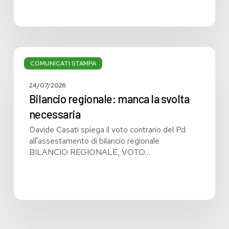
Bilancio
regionale:
COMUNICATI STAMPA
manca
la
24/07/2026
svolta
Bilancio regionale: manca la svolta
necessaria
necessaria
Davide Casati spiega il voto contrario del Pd
all'assestamento di bilancio regionale
BILANCIO REGIONALE, VOTO…