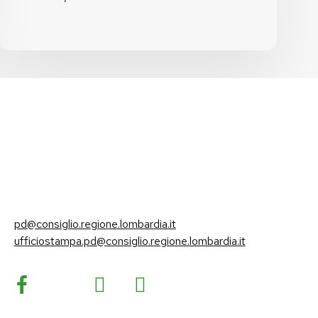
pd@consiglio.regione.lombardia.it
ufficiostampa.pd@consiglio.regione.lombardia.it
Pagine Facebook Gruppo Consiliare PD Lombardia
Pagina Instagram Gruppo PD Lombardia
Pagina Youtube Gruppo PD Lombardia
Pagina Messenger Gruppo Consiliare PD Lombardia