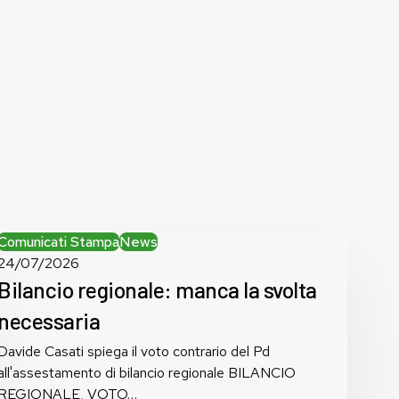
Bilancio
Comunicati Stampa
News
regionale:
24/07/2026
manca
Bilancio regionale: manca la svolta
la
necessaria
svolta
necessaria
Davide Casati spiega il voto contrario del Pd
all'assestamento di bilancio regionale BILANCIO
REGIONALE, VOTO…