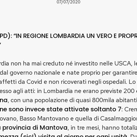
07/07/2020
PD): “IN REGIONE LOMBARDIA UN VERO E PROPR
”
ia non ha mai creduto né investito nelle USCA, le 
 dal governo nazionale e nate proprio per garantire
 affetti da Covid e non ricoverati negli ospedali. 
esso agli atti: in Lombardia ne erano previste 200 
ana
, con una popolazione di quasi 800mila abitant
ne sono invece state attivate soltanto 7
: Cre
vano, Basso Mantovano e quella di Casalmaggiore
a provincia di Mantova
, in tre mesi, hanno total
ezza (sic!) visita al giorno per ogni unità
. D