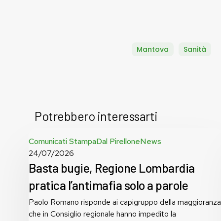
Mantova
Sanità
Potrebbero interessarti
Basta
Comunicati Stampa
Dal Pirellone
News
bugie,
24/07/2026
Regione
Basta bugie, Regione Lombardia
Lombardia
pratica l’antimafia solo a parole
pratica
l’antimafia
Paolo Romano risponde ai capigruppo della maggioranza
solo
che in Consiglio regionale hanno impedito la