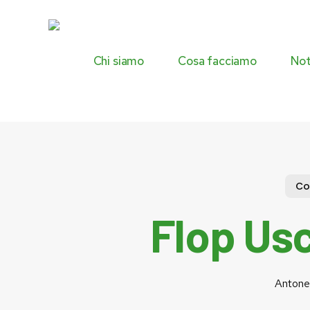
Skip
to
main
content
Chi siamo
Cosa facciamo
Not
Co
Flop Usc
Antonel