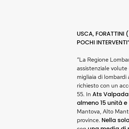
USCA, FORATTINI (
POCHI INTERVENTI
“La Regione Lombard
assistenziale volute
migliaia di lombardi
richiesto con un acc
Ats Valpad
55. In
almeno 15 unità e 
Mantova, Alto Manto
Nella sol
province.
una media di m
con