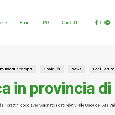
facebook
youtub
insta
mess
izie
Bandi
PD
Contatti
Commissioni
Agenda istituzionale
Eventi
municati Stampa
Covid-19
News
Per i Territo
Atti istituzionali
a in provincia d
la Forattini dopo aver visionato i dati relativi alle Usca dell’Ats Va