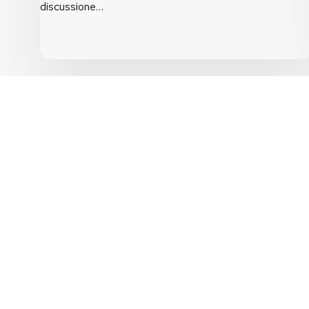
a
discussione…
parole