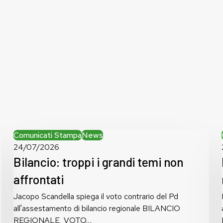
Bilancio:
Comunicati Stampa
News
troppi
24/07/2026
i
Bilancio: troppi i grandi temi non
grandi
affrontati
temi
non
Jacopo Scandella spiega il voto contrario del Pd
affrontati
all'assestamento di bilancio regionale BILANCIO
REGIONALE, VOTO…