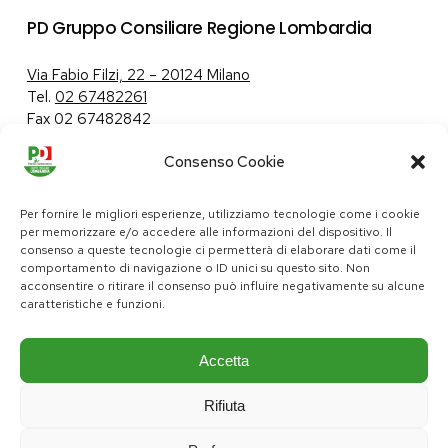
PD Gruppo Consiliare Regione Lombardia
Via Fabio Filzi, 22 – 20124 Milano
Tel.
02 67482261
Fax 02 67482842
Consenso Cookie
Tutela dei dati personali
|
Politica sui cookie
Per fornire le migliori esperienze, utilizziamo tecnologie come i cookie
per memorizzare e/o accedere alle informazioni del dispositivo. Il
consenso a queste tecnologie ci permetterà di elaborare dati come il
comportamento di navigazione o ID unici su questo sito. Non
pd@consiglio.regione.lombardia.it
acconsentire o ritirare il consenso può influire negativamente su alcune
ufficiostampa.pd@consiglio.regione.lombardia.it
caratteristiche e funzioni.
Pagine Facebook Gruppo Consiliare PD Lombardia
Pagina Instagram Gruppo PD Lombardia
Pagina Youtube Gruppo PD Lombardia
Pagina Messenger Gruppo Consiliare PD Lombardia
Accetta
Rifiuta