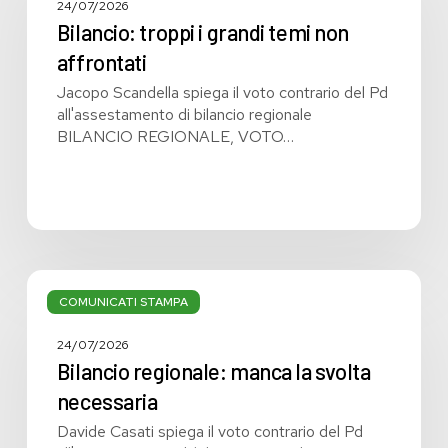
grandi
24/07/2026
temi
Bilancio: troppi i grandi temi non
non
affrontati
affrontati
Jacopo Scandella spiega il voto contrario del Pd
all'assestamento di bilancio regionale
BILANCIO REGIONALE, VOTO…
Bilancio
regionale:
COMUNICATI STAMPA
manca
la
24/07/2026
svolta
Bilancio regionale: manca la svolta
necessaria
necessaria
Davide Casati spiega il voto contrario del Pd