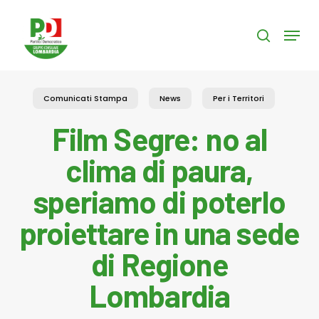
Skip
to
Menu
search
main
content
Comunicati Stampa
News
Per i Territori
Film Segre: no al
clima di paura,
speriamo di poterlo
proiettare in una sede
di Regione
Lombardia