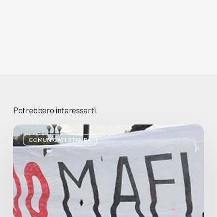
Potrebbero interessarti
Basta
bugie,
COMUNICATI STAMPA
Regione
Lombardia
pratica
l’antimafia
solo
a
parole