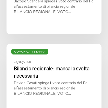
Jacopo Scandella spiega il voto contrario del Pd
all'assestamento di bilancio regionale
BILANCIO REGIONALE, VOTO…
Bilancio
regionale:
COMUNICATI STAMPA
manca
la
24/07/2026
svolta
Bilancio regionale: manca la svolta
necessaria
necessaria
Davide Casati spiega il voto contrario del Pd
all'assestamento di bilancio regionale
BILANCIO REGIONALE, VOTO…