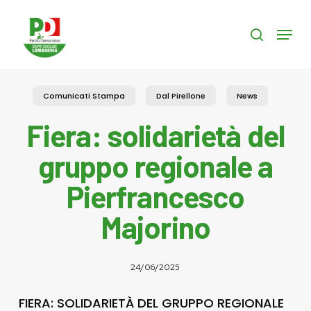
Skip
to
Menu
search
main
content
Comunicati Stampa
Dal Pirellone
News
Fiera: solidarietà del
gruppo regionale a
Pierfrancesco
Majorino
24/06/2025
FIERA: SOLIDARIETÀ DEL GRUPPO REGIONALE