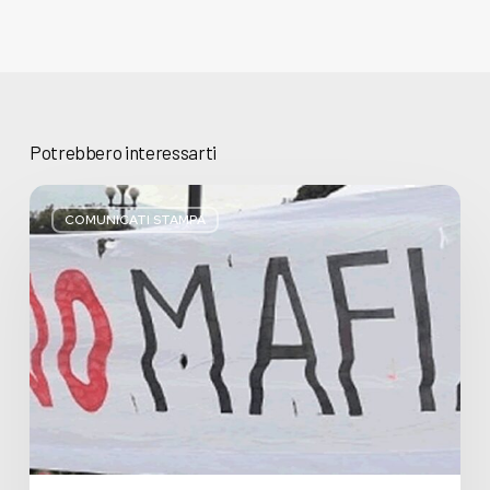
Potrebbero interessarti
Basta
bugie,
COMUNICATI STAMPA
Regione
Lombardia
pratica
l’antimafia
solo
a
parole