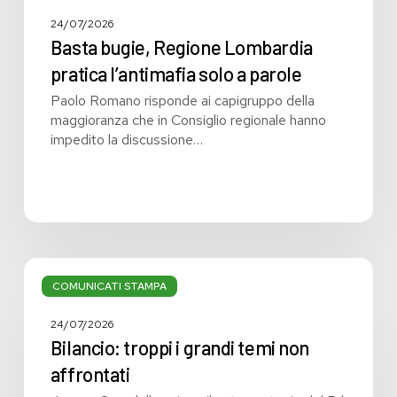
24/07/2026
Basta bugie, Regione Lombardia
pratica l’antimafia solo a parole
Paolo Romano risponde ai capigruppo della
maggioranza che in Consiglio regionale hanno
impedito la discussione…
Bilancio:
troppi
COMUNICATI STAMPA
i
grandi
24/07/2026
temi
Bilancio: troppi i grandi temi non
non
affrontati
affrontati