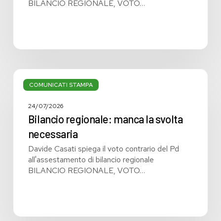
BILANCIO REGIONALE, VOTO…
Bilancio
regionale:
COMUNICATI STAMPA
manca
la
24/07/2026
svolta
Bilancio regionale: manca la svolta
necessaria
necessaria
Davide Casati spiega il voto contrario del Pd
all'assestamento di bilancio regionale
BILANCIO REGIONALE, VOTO…