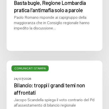
Basta bugie, Regione Lombardia
pratica l’antimafia solo a parole
Paolo Romano risponde ai capigruppo della
maggioranza che in Consiglio regionale hanno
impedito la discussione…
Bilancio:
troppi
COMUNICATI STAMPA
i
grandi
24/07/2026
temi
Bilancio: troppi i grandi temi non
non
affrontati
affrontati
Jacopo Scandella spiega il voto contrario del Pd
all'assestamento di bilancio regionale