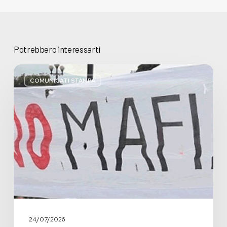
Potrebbero interessarti
Basta
bugie,
COMUNICATI STAMPA
Regione
Lombardia
pratica
l’antimafia
solo
a
parole
24/07/2026