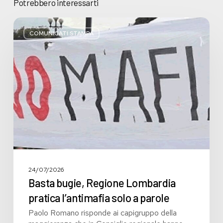
Potrebbero interessarti
Basta
bugie,
COMUNICATI STAMPA
Regione
Lombardia
pratica
l’antimafia
solo
a
parole
24/07/2026
Basta bugie, Regione Lombardia
pratica l’antimafia solo a parole
Paolo Romano risponde ai capigruppo della