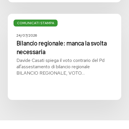
Bilancio
regionale:
COMUNICATI STAMPA
manca
la
24/07/2026
svolta
Bilancio regionale: manca la svolta
necessaria
necessaria
Davide Casati spiega il voto contrario del Pd
all'assestamento di bilancio regionale
BILANCIO REGIONALE, VOTO…