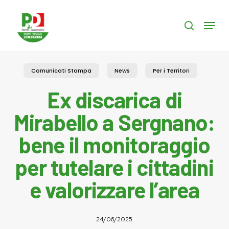
Skip
to
Menu
search
main
content
Comunicati Stampa
News
Per i Territori
Ex discarica di
Mirabello a Sergnano:
bene il monitoraggio
per tutelare i cittadini
e valorizzare l’area
24/06/2025