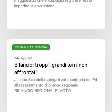
maggioranza che in Consiglio regionale hanno
impedito la discussione…
Bilancio:
troppi
COMUNICATI STAMPA
i
grandi
24/07/2026
temi
Bilancio: troppi i grandi temi non
non
affrontati
affrontati
Jacopo Scandella spiega il voto contrario del Pd
all'assestamento di bilancio regionale
BILANCIO REGIONALE, VOTO…