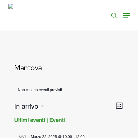
Skip
to
Menu
search
main
content
Mantova
Non ci sono eventi previsti.
In arrivo
Viste
Event
Lista
Seleziona
Viste
Naviga
Ultimi eventi | Eventi
la
Navig
data.
Marzo 22, 2025 @ 10:00
-
12:00
MAR