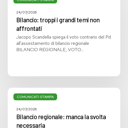
i
grandi
24/07/2026
temi
Bilancio: troppi i grandi temi non
non
affrontati
affrontati
Jacopo Scandella spiega il voto contrario del Pd
all'assestamento di bilancio regionale
BILANCIO REGIONALE, VOTO…
Bilancio
regionale:
COMUNICATI STAMPA
manca
la
24/07/2026
svolta
Bilancio regionale: manca la svolta
necessaria
necessaria