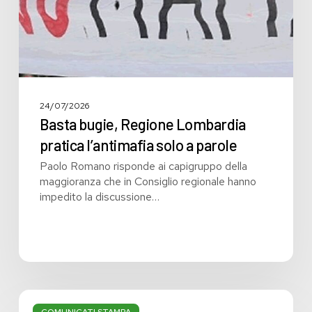
a
parole
24/07/2026
Basta bugie, Regione Lombardia
pratica l’antimafia solo a parole
Paolo Romano risponde ai capigruppo della
maggioranza che in Consiglio regionale hanno
impedito la discussione…
Bilancio:
troppi
COMUNICATI STAMPA