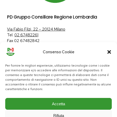
PD Gruppo Consiliare Regione Lombardia
Via Fabio Filzi, 22 – 20124 Milano
Tel.
02 67482261
Fax 02 67482842
Consenso Cookie
Tutela dei dati personali
|
Politica sui cookie
Per fornire le migliori esperienze, utilizziamo tecnologie come i cookie
per memorizzare e/o accedere alle informazioni del dispositivo. Il
consenso a queste tecnologie ci permetterà di elaborare dati come il
comportamento di navigazione o ID unici su questo sito. Non
pd@consiglio.regione.lombardia.it
acconsentire o ritirare il consenso può influire negativamente su alcune
ufficiostampa.pd@consiglio.regione.lombardia.it
caratteristiche e funzioni.
Pagine Facebook Gruppo Consiliare PD Lombardia
Pagina Instagram Gruppo PD Lombardia
Pagina Youtube Gruppo PD Lombardia
Pagina Messenger Gruppo Consiliare PD Lombardia
Accetta
Rifiuta