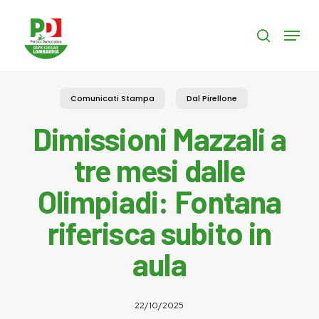
Skip
to
Menu
search
main
content
Comunicati Stampa
Dal Pirellone
Dimissioni Mazzali a
tre mesi dalle
Olimpiadi: Fontana
riferisca subito in
aula
22/10/2025