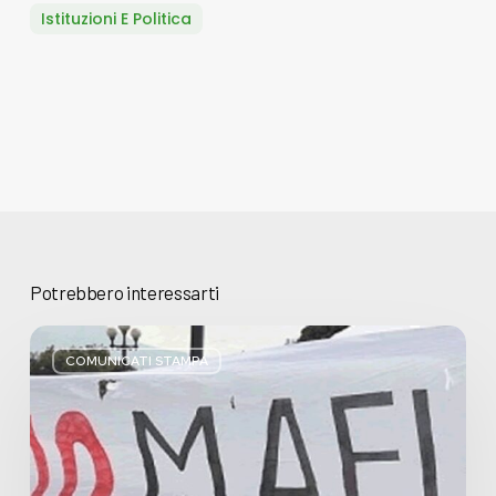
Istituzioni E Politica
Potrebbero interessarti
Basta
bugie,
COMUNICATI STAMPA
Regione
Lombardia
pratica
l’antimafia
solo