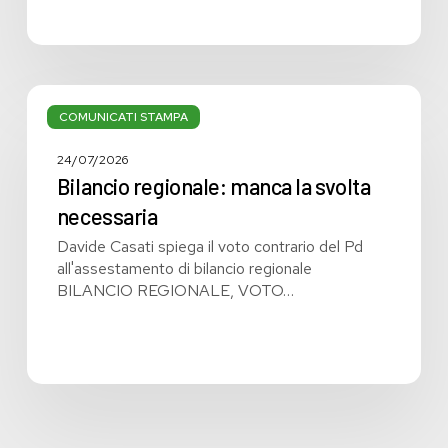
Bilancio
regionale:
COMUNICATI STAMPA
manca
la
24/07/2026
svolta
Bilancio regionale: manca la svolta
necessaria
necessaria
Davide Casati spiega il voto contrario del Pd
all'assestamento di bilancio regionale
BILANCIO REGIONALE, VOTO…