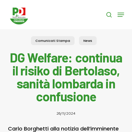
Skip
to
Menu
search
main
content
Comunicati Stampa
News
DG Welfare: continua
il risiko di Bertolaso,
sanità lombarda in
confusione
26/11/2024
Carlo Borghetti alla notizia dell’imminente