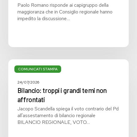
Paolo Romano risponde ai capigruppo della
maggioranza che in Consiglio regionale hanno
impedito la discussione…
Bilancio:
troppi
COMUNICATI STAMPA
i
grandi
24/07/2026
temi
Bilancio: troppi i grandi temi non
non
affrontati
affrontati
Jacopo Scandella spiega il voto contrario del Pd
all'assestamento di bilancio regionale
BILANCIO REGIONALE, VOTO…