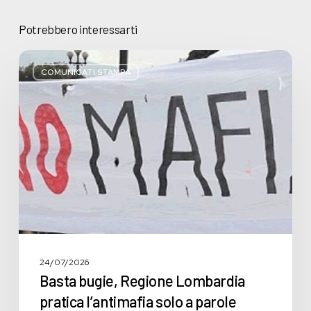
Potrebbero interessarti
Basta
bugie,
COMUNICATI STAMPA
Regione
Lombardia
pratica
l’antimafia
solo
a
parole
24/07/2026
Basta bugie, Regione Lombardia
pratica l’antimafia solo a parole