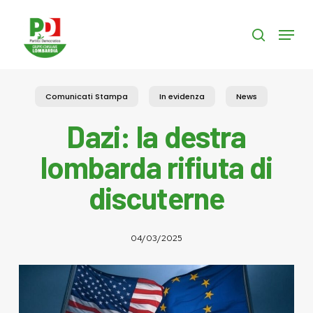
Skip
to
Menu
search
main
content
Comunicati Stampa
In evidenza
News
Dazi: la destra
lombarda rifiuta di
discuterne
04/03/2025