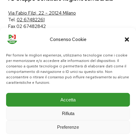
Via Fabio Filzi, 22 – 20124 Milano
Tel.
02 67482261
Fax 02 67482842
Consenso Cookie
Tutela dei dati personali
|
Politica sui cookie
Per fornire le migliori esperienze, utilizziamo tecnologie come i cookie
per memorizzare e/o accedere alle informazioni del dispositivo. Il
consenso a queste tecnologie ci permetterà di elaborare dati come il
comportamento di navigazione o ID unici su questo sito. Non
pd@consiglio.regione.lombardia.it
acconsentire o ritirare il consenso può influire negativamente su alcune
ufficiostampa.pd@consiglio.regione.lombardia.it
caratteristiche e funzioni.
Pagine Facebook Gruppo Consiliare PD Lombardia
Pagina Instagram Gruppo PD Lombardia
Pagina Youtube Gruppo PD Lombardia
Pagina Messenger Gruppo Consiliare PD Lombardia
Accetta
Rifiuta
Preferenze