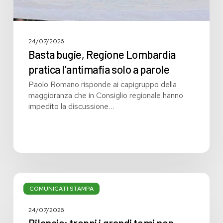
24/07/2026
Basta bugie, Regione Lombardia
pratica l’antimafia solo a parole
Paolo Romano risponde ai capigruppo della
maggioranza che in Consiglio regionale hanno
impedito la discussione…
Bilancio:
troppi
COMUNICATI STAMPA
i
grandi
24/07/2026
temi
Bilancio: troppi i grandi temi non