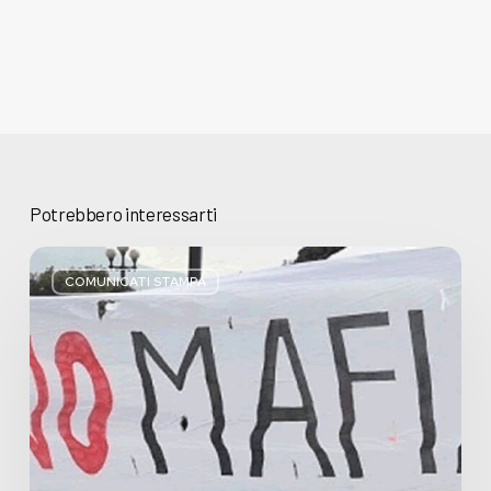
Potrebbero interessarti
Basta
bugie,
COMUNICATI STAMPA
Regione
Lombardia
pratica
l’antimafia
solo
a
parole