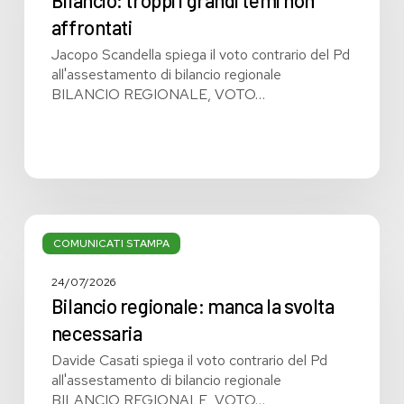
non
affrontati
affrontati
Jacopo Scandella spiega il voto contrario del Pd
all'assestamento di bilancio regionale
BILANCIO REGIONALE, VOTO…
Bilancio
regionale:
COMUNICATI STAMPA
manca
la
24/07/2026
svolta
Bilancio regionale: manca la svolta
necessaria
necessaria
Davide Casati spiega il voto contrario del Pd
all'assestamento di bilancio regionale
BILANCIO REGIONALE, VOTO…