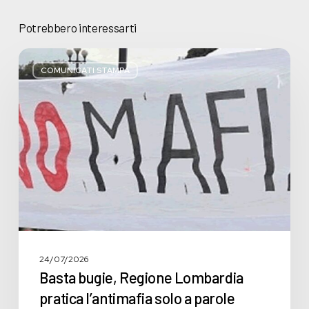
Potrebbero interessarti
Basta
bugie,
COMUNICATI STAMPA
Regione
Lombardia
pratica
l’antimafia
solo
a
parole
24/07/2026
Basta bugie, Regione Lombardia
pratica l’antimafia solo a parole