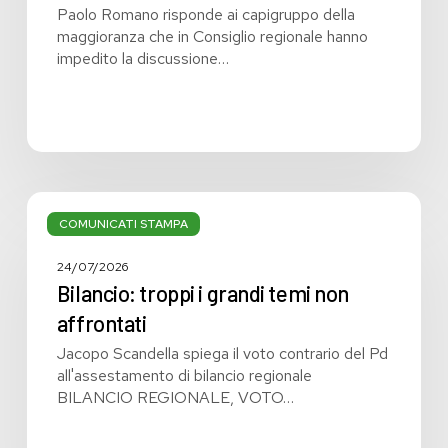
Paolo Romano risponde ai capigruppo della
maggioranza che in Consiglio regionale hanno
impedito la discussione…
Bilancio:
troppi
COMUNICATI STAMPA
i
grandi
24/07/2026
temi
Bilancio: troppi i grandi temi non
non
affrontati
affrontati
Jacopo Scandella spiega il voto contrario del Pd
all'assestamento di bilancio regionale
BILANCIO REGIONALE, VOTO…