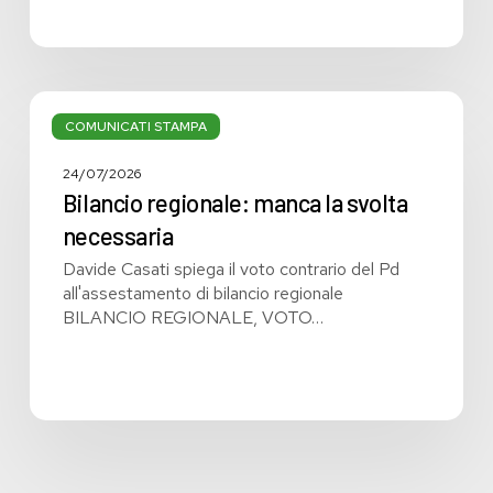
Bilancio
regionale:
COMUNICATI STAMPA
manca
la
24/07/2026
svolta
Bilancio regionale: manca la svolta
necessaria
necessaria
Davide Casati spiega il voto contrario del Pd
all'assestamento di bilancio regionale
BILANCIO REGIONALE, VOTO…