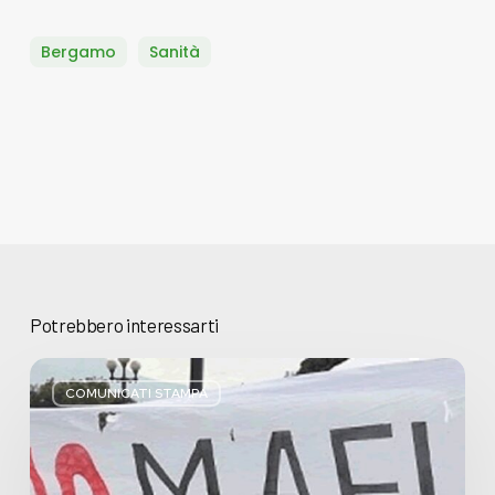
Bergamo
Sanità
Potrebbero interessarti
Basta
bugie,
COMUNICATI STAMPA
Regione
Lombardia
pratica
l’antimafia