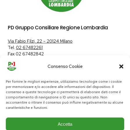
PD Gruppo Consiliare Regione Lombardia
Via Fabio Filzi, 22 – 20124 Milano
Tel.
02 67482261
Fax 02 67482842
Consenso Cookie
Tutela dei dati personali
|
Politica sui cookie
Per fornire le migliori esperienze, utilizziamo tecnologie come i cookie
per memorizzare e/o accedere alle informazioni del dispositivo. Il
consenso a queste tecnologie ci permetterà di elaborare dati come il
comportamento di navigazione o ID unici su questo sito. Non
pd@consiglio.regione.lombardia.it
acconsentire o ritirare il consenso può influire negativamente su alcune
ufficiostampa.pd@consiglio.regione.lombardia.it
caratteristiche e funzioni.
Pagine Facebook Gruppo Consiliare PD Lombardia
Pagina Instagram Gruppo PD Lombardia
Pagina Youtube Gruppo PD Lombardia
Pagina Messenger Gruppo Consiliare PD Lombardia
Accetta