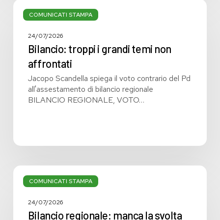
Bilancio:
troppi
COMUNICATI STAMPA
i
grandi
24/07/2026
temi
Bilancio: troppi i grandi temi non
non
affrontati
affrontati
Jacopo Scandella spiega il voto contrario del Pd
all'assestamento di bilancio regionale
BILANCIO REGIONALE, VOTO…
Bilancio
regionale:
COMUNICATI STAMPA
manca
la
24/07/2026
svolta
Bilancio regionale: manca la svolta