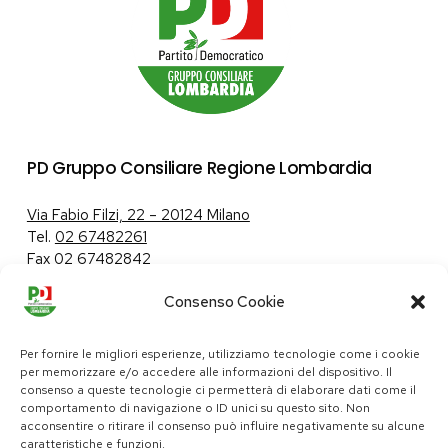
PD Gruppo Consiliare Regione Lombardia
Via Fabio Filzi, 22 – 20124 Milano
Tel.
02 67482261
Fax 02 67482842
Consenso Cookie
Tutela dei dati personali
|
Politica sui cookie
Per fornire le migliori esperienze, utilizziamo tecnologie come i cookie
per memorizzare e/o accedere alle informazioni del dispositivo. Il
consenso a queste tecnologie ci permetterà di elaborare dati come il
comportamento di navigazione o ID unici su questo sito. Non
pd@consiglio.regione.lombardia.it
acconsentire o ritirare il consenso può influire negativamente su alcune
ufficiostampa.pd@consiglio.regione.lombardia.it
caratteristiche e funzioni.