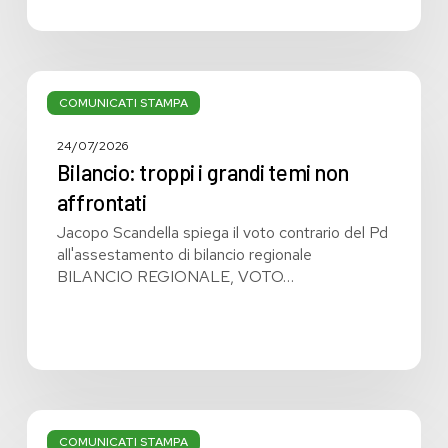
Bilancio:
troppi
COMUNICATI STAMPA
i
grandi
24/07/2026
temi
Bilancio: troppi i grandi temi non
non
affrontati
affrontati
Jacopo Scandella spiega il voto contrario del Pd
all'assestamento di bilancio regionale
BILANCIO REGIONALE, VOTO…
Bilancio
regionale:
COMUNICATI STAMPA