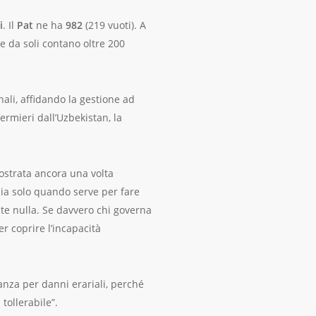
i
. Il
Pat
ne ha
982
(219 vuoti). A
e da soli contano oltre 200
nali, affidando la gestione ad
ermieri dall’Uzbekistan, la
ostrata ancora una volta
mia solo quando serve per fare
te nulla. Se davvero chi governa
r coprire l’incapacità
nza per danni erariali, perché
tollerabile”.