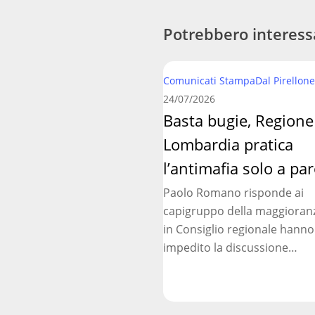
Potrebbero interess
Basta
Comunicati Stampa
Dal Pirellone
bugie,
24/07/2026
Regione
Basta bugie, Regione
Lombardia
Lombardia pratica
pratica
l’antimafia
l’antimafia solo a par
solo
Paolo Romano risponde ai
a
capigruppo della maggioran
parole
in Consiglio regionale hanno
impedito la discussione…