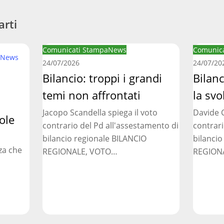
arti
Bilancio:
Bilancio
Comunicati Stampa
News
Comunica
News
troppi
regionale
24/07/2026
24/07/20
i
Bilancio: troppi i grandi
manca
Bilan
grandi
la
temi non affrontati
la svo
temi
svolta
Jacopo Scandella spiega il voto
Davide C
non
necessar
ole
contrario del Pd all'assestamento di
contrari
affrontati
bilancio regionale BILANCIO
bilancio
za che
REGIONALE, VOTO…
REGION