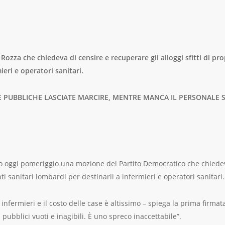
ozza che chiedeva di censire e recuperare gli alloggi sfitti di prop
ieri e operatori sanitari.
SE PUBBLICHE LASCIATE MARCIRE, MENTRE MANCA IL PERSONALE S
ato oggi pomeriggio una mozione del Partito Democratico che chiedev
enti sanitari lombardi per destinarli a infermieri e operatori sanitari.
fermieri e il costo delle case è altissimo – spiega la prima firmat
pubblici vuoti e inagibili. È uno spreco inaccettabile”.