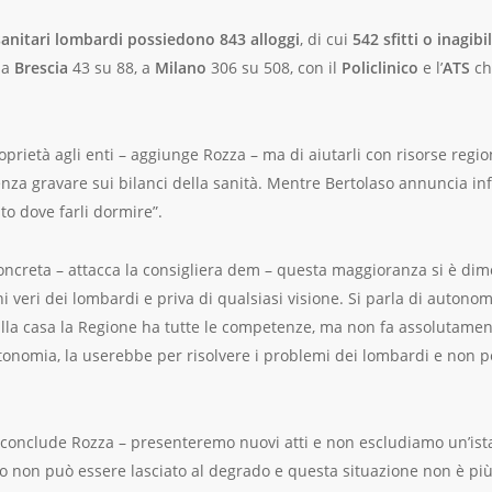
 sanitari lombardi possiedono 843 alloggi
, di cui
542 sfitti o inagibil
 a
Brescia
43 su 88, a
Milano
306 su 508, con il
Policlinico
e l’
ATS
ch
prietà agli enti – aggiunge Rozza – ma di aiutarli con risorse regio
enza gravare sui bilanci della sanità. Mentre Bertolaso annuncia inf
o dove farli dormire”.
oncreta – attacca la consigliera dem – questa maggioranza si è dim
i veri dei lombardi e priva di qualsiasi visione. Si parla di autono
alla casa la Regione ha tutte le competenze, ma non fa assolutamen
onomia, la userebbe per risolvere i problemi dei lombardi e non pe
conclude Rozza – presenteremo nuovi atti e non escludiamo un’ista
 non può essere lasciato al degrado e questa situazione non è più 