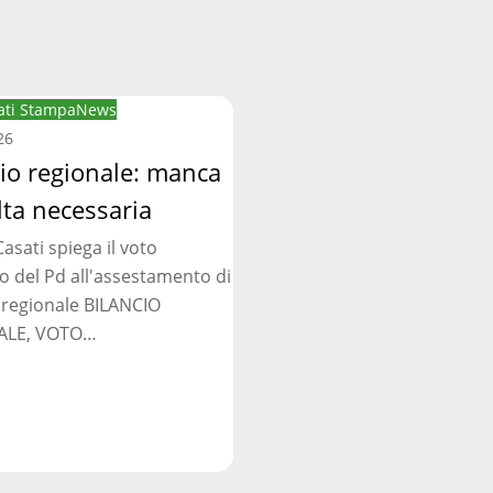
ti Stampa
News
:
26
cio regionale: manca
lta necessaria
asati spiega il voto
ia
o del Pd all'assestamento di
 regionale BILANCIO
ALE, VOTO…