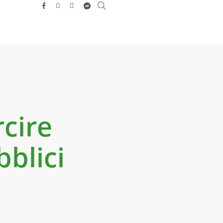
search
facebook
youtube
instagram
messenger
cire
bblici