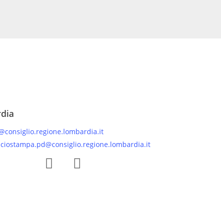
rdia
@consiglio.regione.lombardia.it
iciostampa.pd@consiglio.regione.lombardia.it
 Facebook Gruppo Consiliare PD Lombardia
Pagina Instagram Gruppo PD Lombardia
Pagina Youtube Gruppo PD Lombardia
Pagina Messenger Gruppo Consiliare PD Lombardia