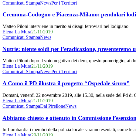
al
Cremona-
Comunicati Stampa
News
Per i Territori
successo
Codogno
della
e
Cremona-Codogno e Piacenza-Milano: pendolari lodigia
raccolta
Piacenza-
firme
Milano:
Matteo Piloni interviene in merito ai disagi ferroviari nel lodigiano
“Basta
pendolari
Elena La Mura
21/11/2019
Trenord”
lodigiani
Nutrie:
Comunicati Stampa
News
esasperati,
niente
gestione
soldi
Nutrie: niente soldi per l’eradicazione, presenteremo
fuori
per
controllo
l’eradicazione,
Matteo Piloni dopo il voto negativo dei dem, questo pomeriggio, ai do
presenteremo
Elena La Mura
21/11/2019
un
A
Comunicati Stampa
News
Per i Territori
emendamento
Como
al
il
A Como il PD illustra il progetto “Ospedale sicuro”
bilancio
PD
illustra
Domani, venerdì 22 novembre 2019, alle 15.30, nella sede del Pd di
il
Elena La Mura
21/11/2019
progetto
Abbiamo
Comunicati Stampa
Dal Pirellone
News
“Ospedale
chiesto
sicuro”
e
Abbiamo chiesto e ottenuto in Commissione l’esenzione 
ottenuto
in
In Lombardia i membri della polizia locale saranno esentati, come le 
Commissione
Elena La Mura
20/11/2019