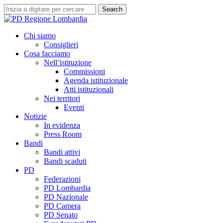
Skip
Search
to
Close
main
Search
content
search
Menu
Chi siamo
Consiglieri
Cosa facciamo
Nell’istituzione
Commissioni
Agenda istituzionale
Atti istituzionali
Nei territori
Eventi
Notizie
In evidenza
Press Room
Bandi
Bandi attivi
Bandi scaduti
PD
Federazioni
PD Lombardia
PD Nazionale
PD Camera
PD Senato