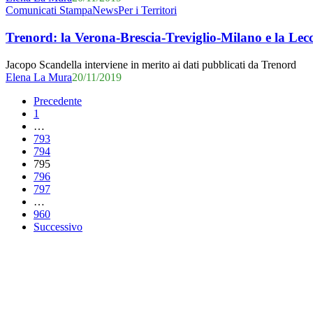
l’esenzione
Trenord:
Comunicati Stampa
News
Per i Territori
dal
la
ticket
Verona-
Trenord: la Verona-Brescia-Treviglio-Milano e la Lec
per
Brescia-
codice
Treviglio-
Jacopo Scandella interviene in merito ai dati pubblicati da Trenord
bianco per
Milano
Elena La Mura
20/11/2019
la
e
polizia
la
Precedente
locale
Lecco-
1
Bergamo-
…
Brescia
793
tra
794
le
795
peggiori
796
della
797
Lombardia,
…
a
960
dicembre
Successivo
bonus
per
i
pendolari