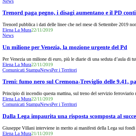
Trenord
News
le
paga
aggressioni
pegno,
Trenord paga pegno, i disagi aumentano e il PD conti
e
i
un’interrogazione
disagi
Trenord pubblica i dati delle linee che nel mese di Settembre 2019 n
sull’ospedale
aumentano
Elena La Mura
22/11/2019
Sant’Anna”
e
Un
News
il
milione
PD
per
Un milione per Venezia, la mozione urgente del Pd
continua
Venezia,
la
la
Per Venezia un milione di euro, più le diarie di una seduta d’aula di t
mobilitazione
mozione
Elena La Mura
22/11/2019
urgente
Treni:
Comunicati Stampa
News
Per i Territori
del
fumo
Pd
nero
Treni: fumo nero sul Cremona-Treviglio delle 9.41, pa
sul
Cremona-
Principio di incendio questa mattina, sul treno del servizio ferroviar
Treviglio
Elena La Mura
22/11/2019
delle
Dalla
Comunicati Stampa
News
Per i Territori
9.41,
Lega
passeggeri
impaurita
Dalla Lega impaurita una risposta scomposta al succe
fatti
una
scendere
risposta
Giuseppe Villani interviene in merito ai manifesti della Lega sui fondi p
dai
scomposta
Elena La Mura
21/11/2019
VVFF