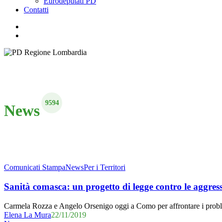
Eurodeputati PD
Contatti
facebook
youtube
instagram
messenger
search
9594
News
Sanità
Comunicati Stampa
News
Per i Territori
comasca:
un
Sanità comasca: un progetto di legge contro le aggres
progetto
di
Carmela Rozza e Angelo Orsenigo oggi a Como per affrontare i proble
legge
Elena La Mura
22/11/2019
contro