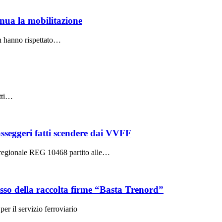
nua la mobilitazione
on hanno rispettato…
utti…
sseggeri fatti scendere dai VVFF
io regionale REG 10468 partito alle…
sso della raccolta firme “Basta Trenord”
er il servizio ferroviario