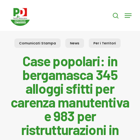
Skip
to
Menu
search
main
content
Comunicati Stampa
News
Per i Territori
Case popolari: in
bergamasca 345
alloggi sfitti per
carenza manutentiva
e 983 per
ristrutturazioni in