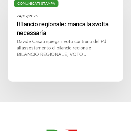
regionale:
COMUNICATI STAMPA
manca
la
24/07/2026
svolta
Bilancio regionale: manca la svolta
necessaria
necessaria
Davide Casati spiega il voto contrario del Pd
all'assestamento di bilancio regionale
BILANCIO REGIONALE, VOTO…