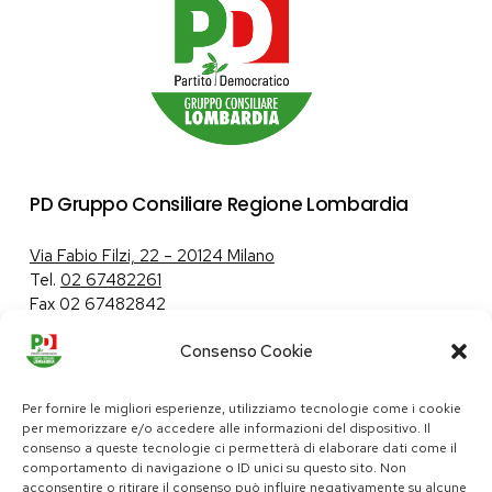
PD Gruppo Consiliare Regione Lombardia
Via Fabio Filzi, 22 – 20124 Milano
Tel.
02 67482261
Fax 02 67482842
Consenso Cookie
Tutela dei dati personali
|
Politica sui cookie
Per fornire le migliori esperienze, utilizziamo tecnologie come i cookie
per memorizzare e/o accedere alle informazioni del dispositivo. Il
consenso a queste tecnologie ci permetterà di elaborare dati come il
comportamento di navigazione o ID unici su questo sito. Non
pd@consiglio.regione.lombardia.it
acconsentire o ritirare il consenso può influire negativamente su alcune