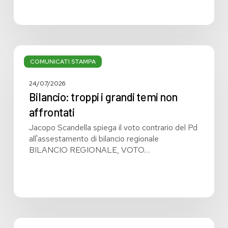
Bilancio:
troppi
COMUNICATI STAMPA
i
grandi
24/07/2026
temi
Bilancio: troppi i grandi temi non
non
affrontati
affrontati
Jacopo Scandella spiega il voto contrario del Pd
all'assestamento di bilancio regionale
BILANCIO REGIONALE, VOTO…
Bilancio