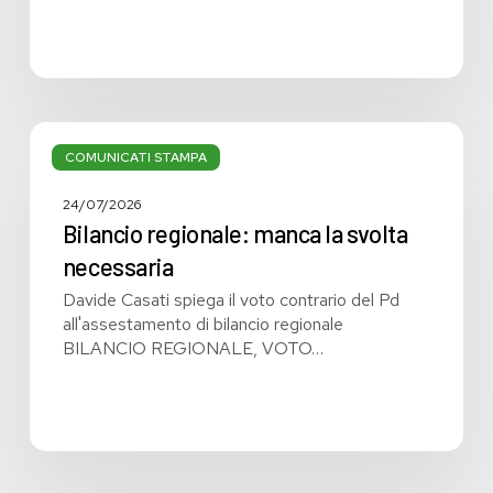
Bilancio
regionale:
COMUNICATI STAMPA
manca
la
24/07/2026
svolta
Bilancio regionale: manca la svolta
necessaria
necessaria
Davide Casati spiega il voto contrario del Pd
all'assestamento di bilancio regionale
BILANCIO REGIONALE, VOTO…