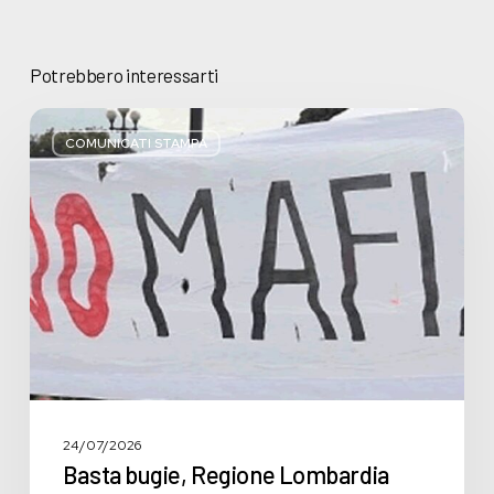
Potrebbero interessarti
Basta
bugie,
COMUNICATI STAMPA
Regione
Lombardia
pratica
l’antimafia
solo
a
parole
24/07/2026
Basta bugie, Regione Lombardia