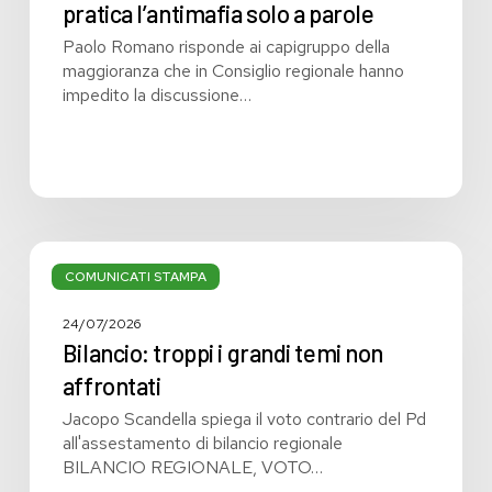
pratica l’antimafia solo a parole
Paolo Romano risponde ai capigruppo della
maggioranza che in Consiglio regionale hanno
impedito la discussione…
Bilancio:
troppi
COMUNICATI STAMPA
i
grandi
24/07/2026
temi
Bilancio: troppi i grandi temi non
non
affrontati
affrontati
Jacopo Scandella spiega il voto contrario del Pd
all'assestamento di bilancio regionale
BILANCIO REGIONALE, VOTO…