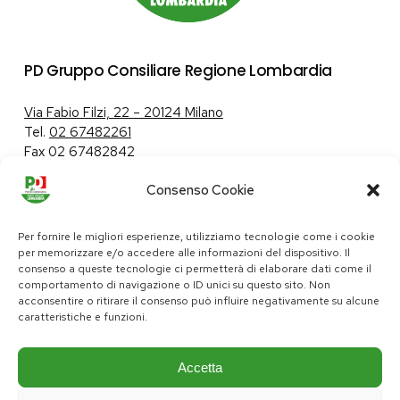
PD Gruppo Consiliare Regione Lombardia
Via Fabio Filzi, 22 – 20124 Milano
Tel.
02 67482261
Fax 02 67482842
Consenso Cookie
Tutela dei dati personali
|
Politica sui cookie
Per fornire le migliori esperienze, utilizziamo tecnologie come i cookie
per memorizzare e/o accedere alle informazioni del dispositivo. Il
consenso a queste tecnologie ci permetterà di elaborare dati come il
comportamento di navigazione o ID unici su questo sito. Non
pd@consiglio.regione.lombardia.it
acconsentire o ritirare il consenso può influire negativamente su alcune
ufficiostampa.pd@consiglio.regione.lombardia.it
caratteristiche e funzioni.
Pagine Facebook Gruppo Consiliare PD Lombardia
Pagina Instagram Gruppo PD Lombardia
Pagina Youtube Gruppo PD Lombardia
Pagina Messenger Gruppo Consiliare PD Lombardia
Accetta