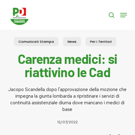
Skip
to
Menu
search
main
content
Comunicati Stampa
News
Per i Territori
Carenza medici: si
riattivino le Cad
Jacopo Scandella dopo l'approvazione della mozione che
impegna la giunta lombarda a ripristinare i servizi di
continuità assistenziale diurna dove mancano i medici di
base
12/07/2022