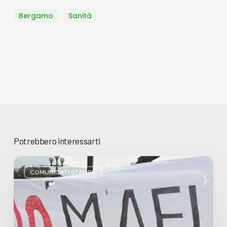
Bergamo
Sanità
Potrebbero interessarti
Basta
bugie,
COMUNICATI STAMPA
Regione
Lombardia
pratica
l’antimafia