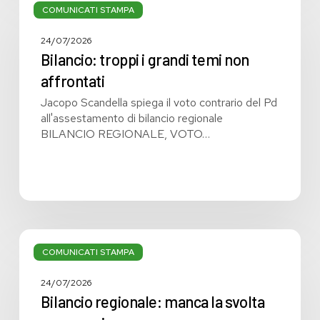
troppi
COMUNICATI STAMPA
i
grandi
24/07/2026
temi
Bilancio: troppi i grandi temi non
non
affrontati
affrontati
Jacopo Scandella spiega il voto contrario del Pd
all'assestamento di bilancio regionale
BILANCIO REGIONALE, VOTO…
Bilancio
regionale:
COMUNICATI STAMPA
manca
la
24/07/2026
svolta
Bilancio regionale: manca la svolta
necessaria