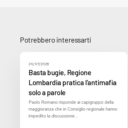
Potrebbero interessarti
Basta
bugie,
COMUNICATI STAMPA
24/07/2026
Regione
Basta bugie, Regione
Lombardia
Lombardia pratica l’antimafia
pratica
l’antimafia
solo a parole
solo
Paolo Romano risponde ai capigruppo della
a
maggioranza che in Consiglio regionale hanno
parole
impedito la discussione…