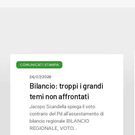
Bilancio:
troppi
COMUNICATI STAMPA
i
24/07/2026
grandi
Bilancio: troppi i grandi
temi
non
temi non affrontati
affrontati
Jacopo Scandella spiega il voto
contrario del Pd all'assestamento di
bilancio regionale BILANCIO
REGIONALE, VOTO…