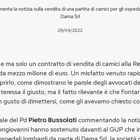
nta la notizia sulla vendita di una partita di camici per gli ospeda
Dama Srl
29/04/2022
 ma solo un contratto di vendita di camici alla Re
 da mezzo milione di euro. Un misfatto venuto rap
prirlo, come dimostrano le parole degli avvocati del
interessa il giusto, ma il fatto rilevante è che Font
gusto di dimettersi, come gli avevamo chiesto con
Pietro Bussolati
nale del Pd
commentando la notizi
 Bongiovanni hanno sostenuto davanti al GUP che in
 ospedali lombardi da parte di Dama Srl, la società 