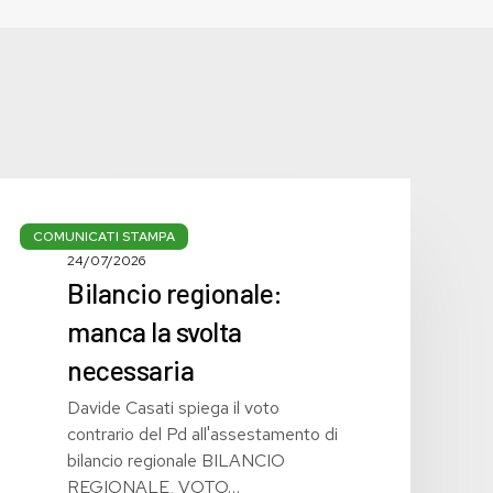
Bilancio
regionale:
COMUNICATI STAMPA
manca
24/07/2026
Bilancio regionale:
la
svolta
manca la svolta
necessaria
necessaria
Davide Casati spiega il voto
contrario del Pd all'assestamento di
bilancio regionale BILANCIO
REGIONALE, VOTO…