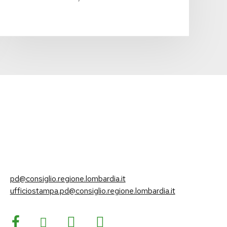
pd@consiglio.regione.lombardia.it
ufficiostampa.pd@consiglio.regione.lombardia.it
Pagine Facebook Gruppo Consiliare PD Lombardia
Pagina Instagram Gruppo PD Lombardia
Pagina Youtube Gruppo PD Lombardia
Pagina Messenger Gruppo Consiliare PD Lombardia