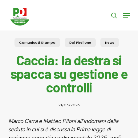
Skip
to
Menu
search
main
content
Comunicati Stampa
Dal Pirellone
News
Caccia: la destra si
spacca su gestione e
controlli
21/05/2026
Marco Carra e Matteo Piloni all’indomani della
seduta in cui si è discussa la Prima legge di
revisione normativa ordinamentale 2026, sugli