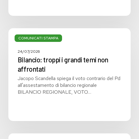
Bilancio:
troppi
COMUNICATI STAMPA
i
grandi
24/07/2026
temi
Bilancio: troppi i grandi temi non
non
affrontati
affrontati
Jacopo Scandella spiega il voto contrario del Pd
all'assestamento di bilancio regionale
BILANCIO REGIONALE, VOTO…
Bilancio