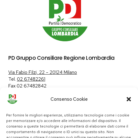
PD Gruppo Consiliare Regione Lombardia
Via Fabio Filzi, 22 – 20124 Milano
Tel.
02 67482261
Fax 02 67482842
Consenso Cookie
Tutela dei dati personali
|
Politica sui cookie
Per fornire le migliori esperienze, utilizziamo tecnologie come i cookie
per memorizzare e/o accedere alle informazioni del dispositivo. Il
consenso a queste tecnologie ci permetterà di elaborare dati come il
comportamento di navigazione o ID unici su questo sito. Non
pd@consiglio.regione.lombardia.it
acconsentire o ritirare il consenso può influire negativamente su alcune