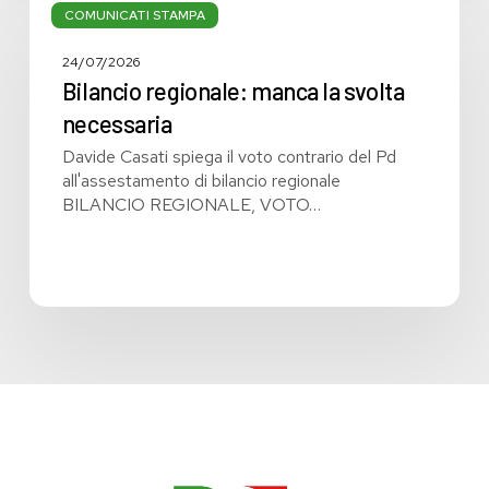
regionale:
COMUNICATI STAMPA
manca
la
24/07/2026
svolta
Bilancio regionale: manca la svolta
necessaria
necessaria
Davide Casati spiega il voto contrario del Pd
all'assestamento di bilancio regionale
BILANCIO REGIONALE, VOTO…