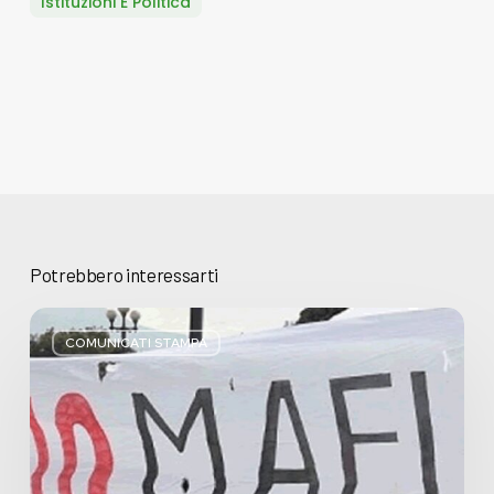
Istituzioni E Politica
Potrebbero interessarti
Basta
bugie,
COMUNICATI STAMPA
Regione
Lombardia
pratica
l’antimafia
solo
a