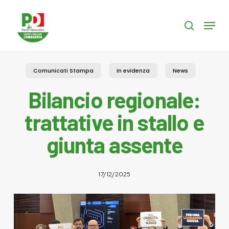
Skip
to
Menu
search
main
content
Comunicati Stampa
In evidenza
News
Bilancio regionale:
trattative in stallo e
giunta assente
17/12/2025