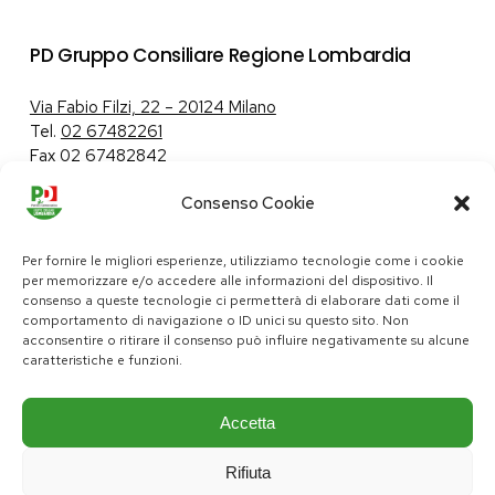
PD Gruppo Consiliare Regione Lombardia
Via Fabio Filzi, 22 – 20124 Milano
Tel.
02 67482261
Fax 02 67482842
Consenso Cookie
Tutela dei dati personali
|
Politica sui cookie
Per fornire le migliori esperienze, utilizziamo tecnologie come i cookie
per memorizzare e/o accedere alle informazioni del dispositivo. Il
consenso a queste tecnologie ci permetterà di elaborare dati come il
comportamento di navigazione o ID unici su questo sito. Non
pd@consiglio.regione.lombardia.it
acconsentire o ritirare il consenso può influire negativamente su alcune
ufficiostampa.pd@consiglio.regione.lombardia.it
caratteristiche e funzioni.
Pagine Facebook Gruppo Consiliare PD Lombardia
Pagina Instagram Gruppo PD Lombardia
Pagina Youtube Gruppo PD Lombardia
Pagina Messenger Gruppo Consiliare PD Lombardia
Accetta
Rifiuta