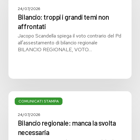
i
grandi
24/07/2026
temi
Bilancio: troppi i grandi temi non
non
affrontati
affrontati
Jacopo Scandella spiega il voto contrario del Pd
all'assestamento di bilancio regionale
BILANCIO REGIONALE, VOTO…
Bilancio
regionale:
COMUNICATI STAMPA
manca
la
24/07/2026
svolta
Bilancio regionale: manca la svolta
necessaria
necessaria