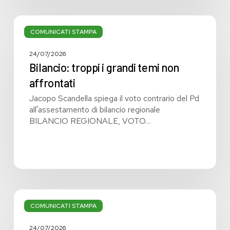
Bilancio:
troppi
COMUNICATI STAMPA
i
grandi
24/07/2026
temi
Bilancio: troppi i grandi temi non
non
affrontati
affrontati
Jacopo Scandella spiega il voto contrario del Pd
all'assestamento di bilancio regionale
BILANCIO REGIONALE, VOTO…
Bilancio
regionale:
COMUNICATI STAMPA
manca
la
24/07/2026