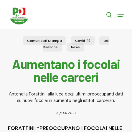
Skip
to
Menu
search
main
content
Comunicati Stampa
Covid-19
Dal
Pirellone
News
Aumentano i focolai
nelle carceri
Antonella Forattini, alla luce degli ultimi preoccupanti dati
su nuovi focolai in aumento negli istituti carcerari.
31/03/2021
FORATTINI: “PREOCCUPANO I FOCOLAI NELLE