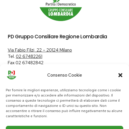
PD Gruppo Consiliare Regione Lombardia
Via Fabio Filzi, 22 – 20124 Milano
Tel.
02 67482261
Fax 02 67482842
Consenso Cookie
Tutela dei dati personali
|
Politica sui cookie
Per fornire le migliori esperienze, utilizziamo tecnologie come i cookie
per memorizzare e/o accedere alle informazioni del dispositivo. Il
consenso a queste tecnologie ci permetterà di elaborare dati come il
comportamento di navigazione o ID unici su questo sito. Non
pd@consiglio.regione.lombardia.it
acconsentire o ritirare il consenso può influire negativamente su alcune
ufficiostampa.pd@consiglio.regione.lombardia.it
caratteristiche e funzioni.
Pagine Facebook Gruppo Consiliare PD Lombardia
Pagina Instagram Gruppo PD Lombardia
Pagina Youtube Gruppo PD Lombardia
Pagina Messenger Gruppo Consiliare PD Lombardia