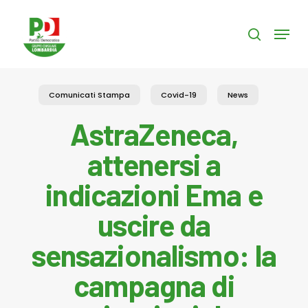
Skip
to
Menu
search
main
content
Comunicati Stampa
Covid-19
News
AstraZeneca,
attenersi a
indicazioni Ema e
uscire da
sensazionalismo: la
campagna di