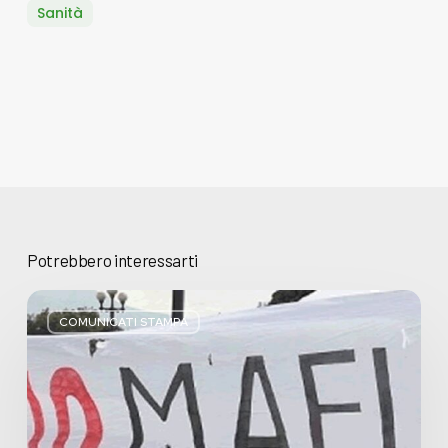
Sanità
Potrebbero interessarti
Basta
bugie,
COMUNICATI STAMPA
Regione
Lombardia
pratica
l’antimafia
solo