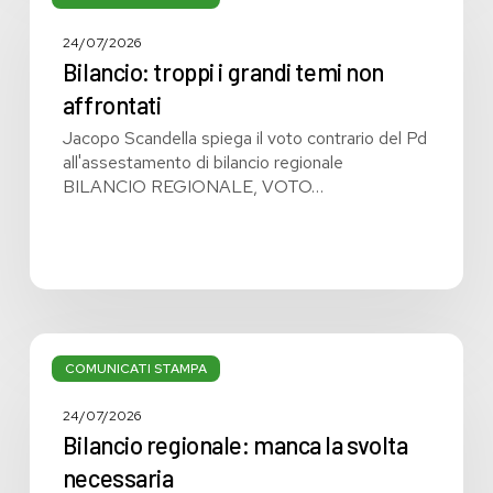
i
grandi
24/07/2026
temi
Bilancio: troppi i grandi temi non
non
affrontati
affrontati
Jacopo Scandella spiega il voto contrario del Pd
all'assestamento di bilancio regionale
BILANCIO REGIONALE, VOTO…
Bilancio
regionale:
COMUNICATI STAMPA
manca
la
24/07/2026
svolta
Bilancio regionale: manca la svolta
necessaria
necessaria