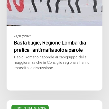
a
parole
24/07/2026
Basta bugie, Regione Lombardia
pratica l’antimafia solo a parole
Paolo Romano risponde ai capigruppo della
maggioranza che in Consiglio regionale hanno
impedito la discussione…
Bilancio:
troppi
COMUNICATI STAMPA