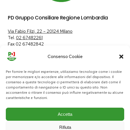
PD Gruppo Consiliare Regione Lombardia
Via Fabio Filzi, 22 – 20124 Milano
Tel.
02 67482261
Fax 02 67482842
Consenso Cookie
Tutela dei dati personali
|
Politica sui cookie
Per fornire le migliori esperienze, utilizziamo tecnologie come i cookie
per memorizzare e/o accedere alle informazioni del dispositivo. Il
consenso a queste tecnologie ci permetterà di elaborare dati come il
comportamento di navigazione o ID unici su questo sito. Non
pd@consiglio.regione.lombardia.it
acconsentire o ritirare il consenso può influire negativamente su alcune
ufficiostampa.pd@consiglio.regione.lombardia.it
caratteristiche e funzioni.
Pagine Facebook Gruppo Consiliare PD Lombardia
Pagina Instagram Gruppo PD Lombardia
Pagina Youtube Gruppo PD Lombardia
Pagina Messenger Gruppo Consiliare PD Lombardia
Accetta
Rifiuta