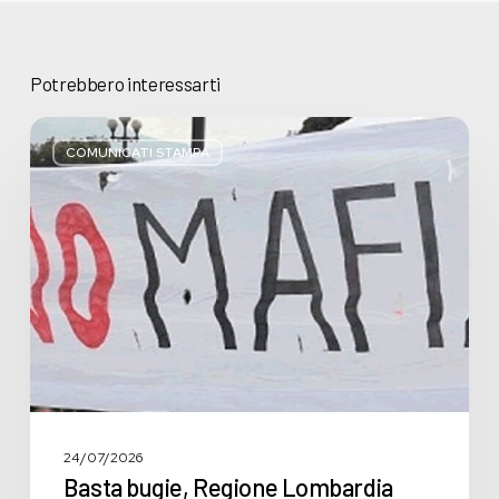
Potrebbero interessarti
Basta
bugie,
COMUNICATI STAMPA
Regione
Lombardia
pratica
l’antimafia
solo
a
parole
24/07/2026
Basta bugie, Regione Lombardia