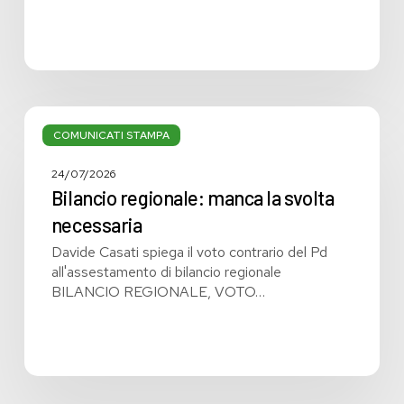
Bilancio
regionale:
COMUNICATI STAMPA
manca
la
24/07/2026
svolta
Bilancio regionale: manca la svolta
necessaria
necessaria
Davide Casati spiega il voto contrario del Pd
all'assestamento di bilancio regionale
BILANCIO REGIONALE, VOTO…