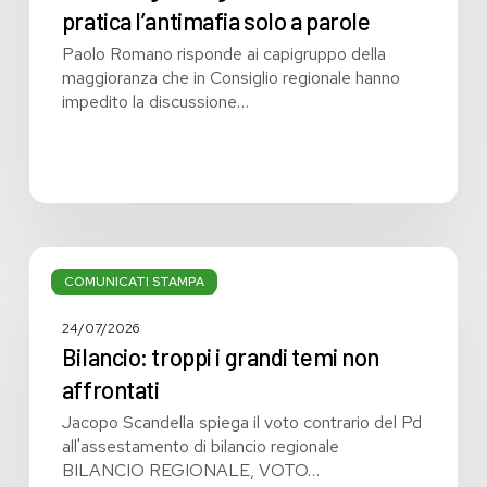
pratica l’antimafia solo a parole
Paolo Romano risponde ai capigruppo della
maggioranza che in Consiglio regionale hanno
impedito la discussione…
Bilancio:
troppi
COMUNICATI STAMPA
i
grandi
24/07/2026
temi
Bilancio: troppi i grandi temi non
non
affrontati
affrontati
Jacopo Scandella spiega il voto contrario del Pd
all'assestamento di bilancio regionale
BILANCIO REGIONALE, VOTO…