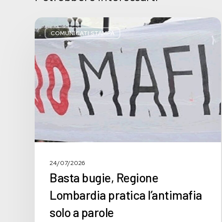
Basta
bugie,
COMUNICATI STAMPA
Regione
Lombardia
pratica
l’antimafia
solo
a
parole
24/07/2026
Basta bugie, Regione
Lombardia pratica l’antimafia
solo a parole