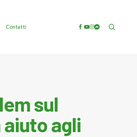
search
facebook
youtube
instagram
messenger
Contatti
e
dem sul
 aiuto agli