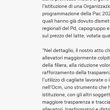
l’istituzione di una Organizzaz
programmazione della Pac 2028-
quali hanno già dovuto dismette
regionali del Pd, capogruppo e
sul prezzo del latte, votata qu
“Nel dettaglio, il nostro atto c
allevatori maggiormente colpiti,
della filiera, alla riduzione vo
rafforzamento della trasparenza
l’utilizzo di cagliate lavorate 
nell’Ocm, uno strumento che ha 
istituzione, con gli altri sogget
maggiore trasparenza e tracciab
allevatori, trasformatori e dist