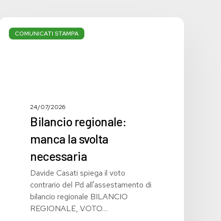
Bilancio
regionale:
COMUNICATI STAMPA
manca
la
svolta
necessaria
24/07/2026
Bilancio regionale:
manca la svolta
necessaria
Davide Casati spiega il voto
contrario del Pd all'assestamento di
bilancio regionale BILANCIO
REGIONALE, VOTO…