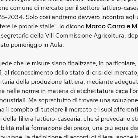
ione comune di mercato per il settore lattiero-case
2034. Solo così andremo davvero incontro agli all
Marco Carra e Ma
re le proprie stalle”, lo dicono
 segretario della VIII Commissione Agricoltura, do
esto pomeriggio in Aula.
hiede che le misure siano finalizzate, in particolar
 al riconoscimento dello stato di crisi del mercato, 
lontaria della produzione lattiera, mediante adeguati
 nelle norme in materia di etichettatura circa l’or
o industriali. Ma soprattutto di trovare una soluzion
il compito di tutelare il mercato e i suoi afferenti
ti della filiera lattiero-casearia, che si prevedano s
ilità nella formazione dei prezzi, una più equa dis
ribuzione, la definizione di accordi di filiera, anche