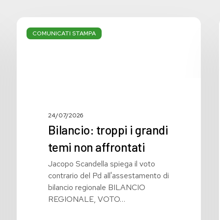
Bilancio:
troppi
COMUNICATI STAMPA
i
grandi
temi
non
affrontati
24/07/2026
Bilancio: troppi i grandi
temi non affrontati
Jacopo Scandella spiega il voto
contrario del Pd all'assestamento di
bilancio regionale BILANCIO
REGIONALE, VOTO…