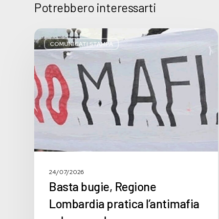
Potrebbero interessarti
Basta
bugie,
COMUNICATI STAMPA
Regione
Lombardia
pratica
l’antimafia
solo
a
parole
24/07/2026
Basta bugie, Regione
Lombardia pratica l’antimafia