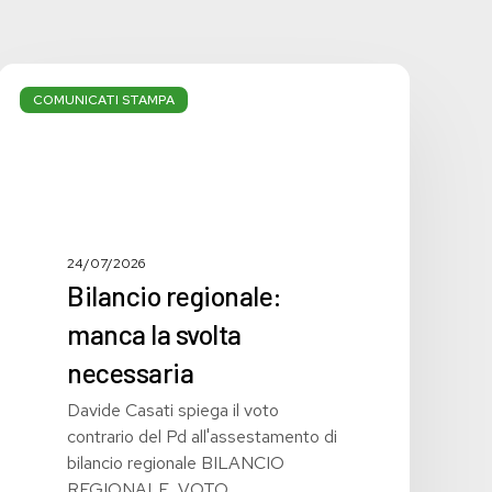
Bilancio
regionale:
COMUNICATI STAMPA
manca
la
svolta
necessaria
24/07/2026
Bilancio regionale:
manca la svolta
necessaria
Davide Casati spiega il voto
contrario del Pd all'assestamento di
bilancio regionale BILANCIO
REGIONALE, VOTO…