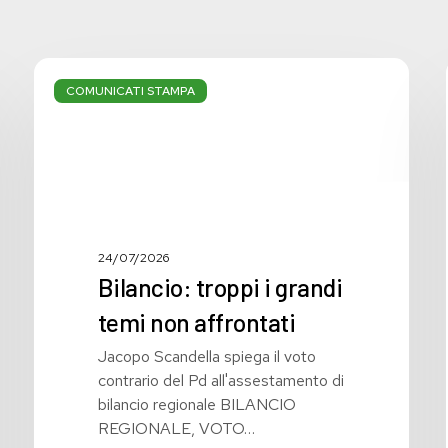
Bilancio:
troppi
COMUNICATI STAMPA
i
grandi
temi
non
affrontati
24/07/2026
Bilancio: troppi i grandi
temi non affrontati
Jacopo Scandella spiega il voto
contrario del Pd all'assestamento di
bilancio regionale BILANCIO
REGIONALE, VOTO…