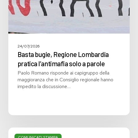
a
parole
24/07/2026
Basta bugie, Regione Lombardia
pratica l’antimafia solo a parole
Paolo Romano risponde ai capigruppo della
maggioranza che in Consiglio regionale hanno
impedito la discussione…
Bilancio:
troppi
COMUNICATI STAMPA