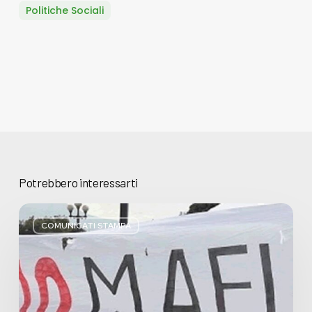
Politiche Sociali
Potrebbero interessarti
Basta
bugie,
COMUNICATI STAMPA
Regione
Lombardia
pratica
l’antimafia
solo