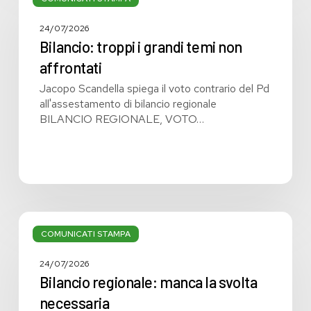
i
grandi
24/07/2026
temi
Bilancio: troppi i grandi temi non
non
affrontati
affrontati
Jacopo Scandella spiega il voto contrario del Pd
all'assestamento di bilancio regionale
BILANCIO REGIONALE, VOTO…
Bilancio
regionale:
COMUNICATI STAMPA
manca
la
24/07/2026
svolta
Bilancio regionale: manca la svolta
necessaria
necessaria