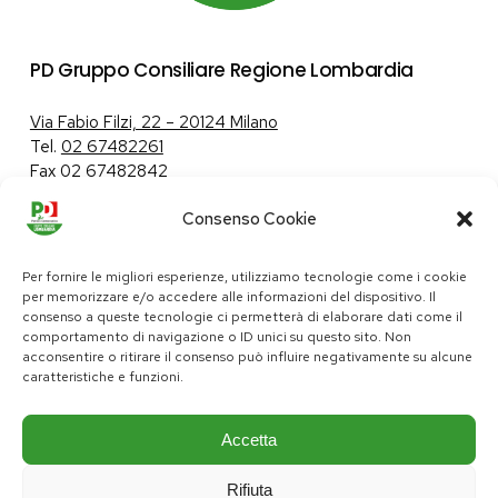
PD Gruppo Consiliare Regione Lombardia
Via Fabio Filzi, 22 – 20124 Milano
Tel.
02 67482261
Fax 02 67482842
Consenso Cookie
Tutela dei dati personali
|
Politica sui cookie
Per fornire le migliori esperienze, utilizziamo tecnologie come i cookie
per memorizzare e/o accedere alle informazioni del dispositivo. Il
consenso a queste tecnologie ci permetterà di elaborare dati come il
comportamento di navigazione o ID unici su questo sito. Non
pd@consiglio.regione.lombardia.it
acconsentire o ritirare il consenso può influire negativamente su alcune
ufficiostampa.pd@consiglio.regione.lombardia.it
caratteristiche e funzioni.
Pagine Facebook Gruppo Consiliare PD Lombardia
Pagina Instagram Gruppo PD Lombardia
Pagina Youtube Gruppo PD Lombardia
Pagina Messenger Gruppo Consiliare PD Lombardia
Accetta
Rifiuta