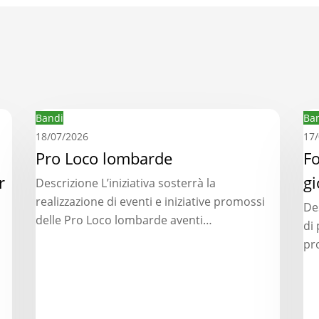
Pro
Fo
Bandi
Ba
Loco
pe
18/07/2026
17
lombarde
Pro Loco lombarde
l’i
Fo
dei
r
gi
Descrizione L’iniziativa sosterrà la
gio
realizzazione di eventi e iniziative promossi
De
agr
delle Pro Loco lombarde aventi…
di 
–
pr
an
20