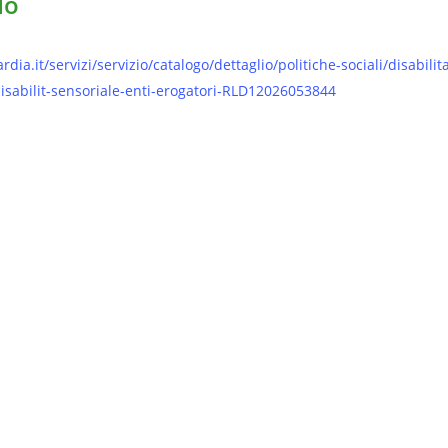
do
ia.it/servizi/servizio/catalogo/dettaglio/politiche-sociali/disabili
disabilit-sensoriale-enti-erogatori-RLD12026053844
ciali