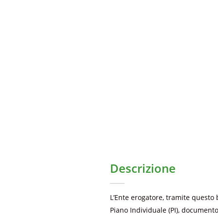
Domande dal: 04/06/2026 , ore 12:00
Scadenza [inserire]
Descrizione
L’Ente erogatore, tramite questo
Piano Individuale (PI), document