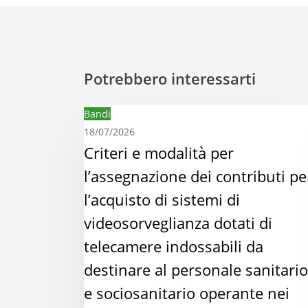
Potrebbero interessarti
Criteri
Bandi
e
18/07/2026
modalità
Criteri e modalità per
per
l’assegnazione dei contributi pe
l’assegnazione
l’acquisto di sistemi di
dei
videosorveglianza dotati di
contributi
per
telecamere indossabili da
l’acquisto
destinare al personale sanitario
di
e sociosanitario operante nei
sistemi