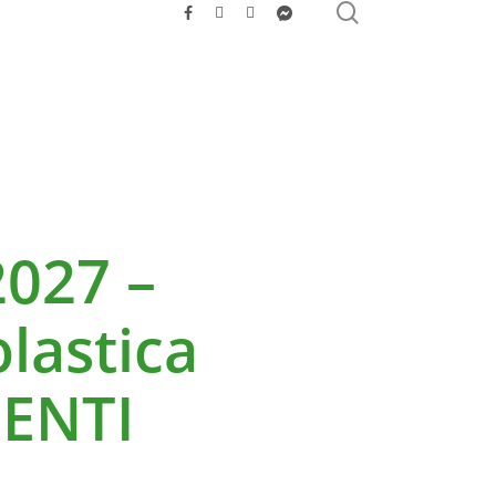
search
facebook
youtube
instagram
messenger
2027 –
lastica
 ENTI