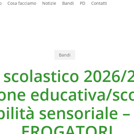
o
Cosa facciamo
Notizie
Bandi
PD
Contatti
Bandi
scolastico 2026/
ione educativa/sco
bilità sensoriale –
EROGATORI