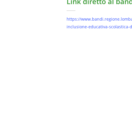
Link diretto al ban
https://www.bandi.regione.lombard
inclusione-educativa-scolastica-
Istruzione E Formazione
Politiche So