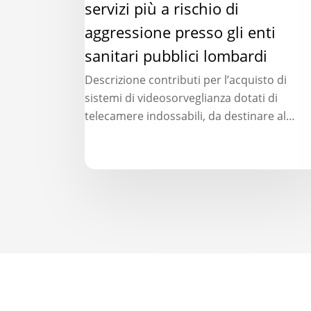
di
servizi più a rischio di
videosorveglianza
aggressione presso gli enti
dotati
sanitari pubblici lombardi
di
telecamere
Descrizione contributi per l’acquisto di
indossabili
sistemi di videosorveglianza dotati di
da
telecamere indossabili, da destinare al…
destinare
al
personale
sanitario
e
sociosanitario
operante
nei
servizi
più
a