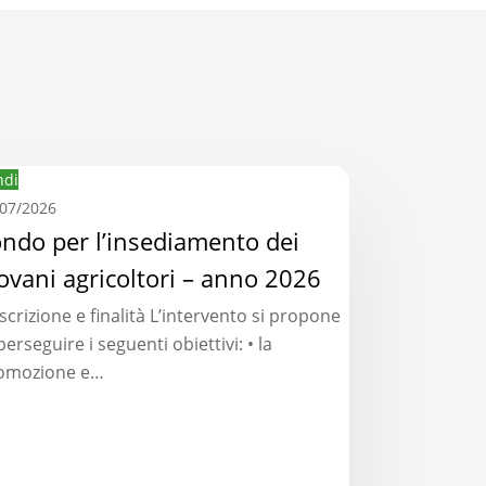
ndo
ndi
r
/07/2026
nsediamento
ndo per l’insediamento dei
ovani agricoltori – anno 2026
vani
scrizione e finalità L’intervento si propone
icoltori
perseguire i seguenti obiettivi: • la
omozione e…
no
26