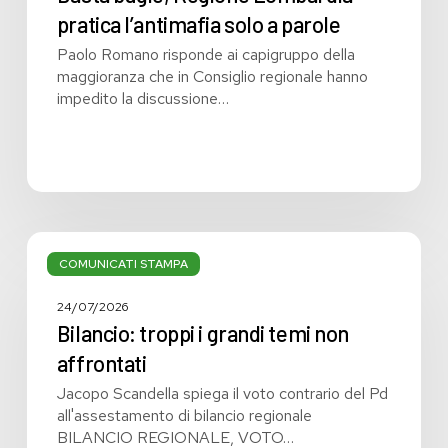
pratica l’antimafia solo a parole
Paolo Romano risponde ai capigruppo della
maggioranza che in Consiglio regionale hanno
impedito la discussione…
Bilancio:
troppi
COMUNICATI STAMPA
i
grandi
24/07/2026
temi
Bilancio: troppi i grandi temi non
non
affrontati
affrontati
Jacopo Scandella spiega il voto contrario del Pd
all'assestamento di bilancio regionale
BILANCIO REGIONALE, VOTO…