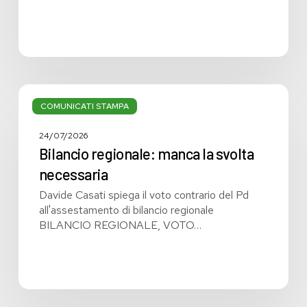
Bilancio
regionale:
COMUNICATI STAMPA
manca
la
24/07/2026
svolta
Bilancio regionale: manca la svolta
necessaria
necessaria
Davide Casati spiega il voto contrario del Pd
all'assestamento di bilancio regionale
BILANCIO REGIONALE, VOTO…