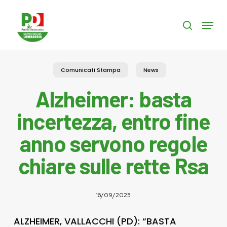
Skip
to
Menu
search
main
content
Comunicati Stampa
News
Alzheimer: basta
incertezza, entro fine
anno servono regole
chiare sulle rette Rsa
16/09/2025
ALZHEIMER, VALLACCHI (PD): “BASTA