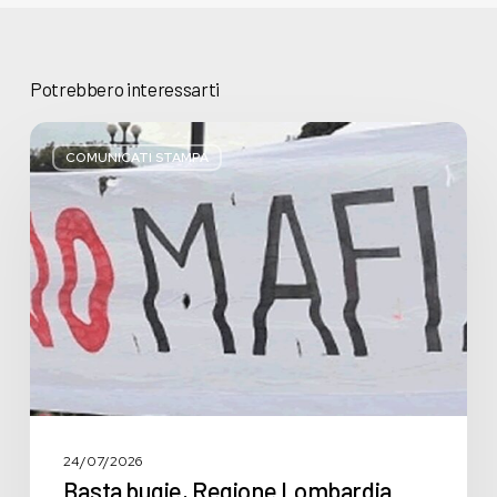
Potrebbero interessarti
Basta
bugie,
COMUNICATI STAMPA
Regione
Lombardia
pratica
l’antimafia
solo
a
parole
24/07/2026
Basta bugie, Regione Lombardia