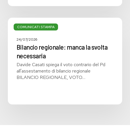
Bilancio
regionale:
COMUNICATI STAMPA
manca
la
24/07/2026
svolta
Bilancio regionale: manca la svolta
necessaria
necessaria
Davide Casati spiega il voto contrario del Pd
all'assestamento di bilancio regionale
BILANCIO REGIONALE, VOTO…