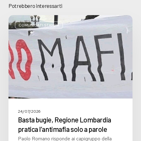
Potrebbero interessarti
Basta
bugie,
COMUNICATI STAMPA
Regione
Lombardia
pratica
l’antimafia
solo
a
parole
24/07/2026
Basta bugie, Regione Lombardia
pratica l’antimafia solo a parole
Paolo Romano risponde ai capigruppo della