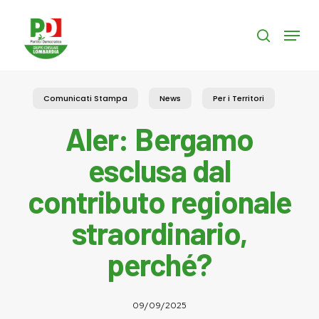
Skip
to
Menu
search
main
content
Comunicati Stampa
News
Per i Territori
Aler: Bergamo
esclusa dal
contributo regionale
straordinario,
perché?
09/09/2025