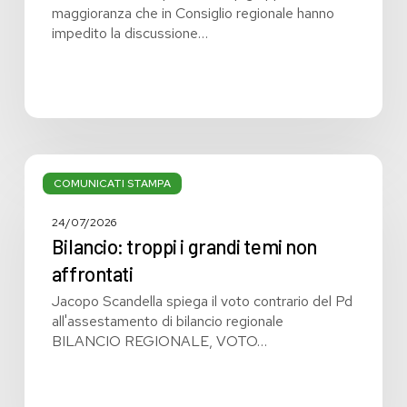
maggioranza che in Consiglio regionale hanno
impedito la discussione…
Bilancio:
troppi
COMUNICATI STAMPA
i
grandi
24/07/2026
temi
Bilancio: troppi i grandi temi non
non
affrontati
affrontati
Jacopo Scandella spiega il voto contrario del Pd
all'assestamento di bilancio regionale
BILANCIO REGIONALE, VOTO…