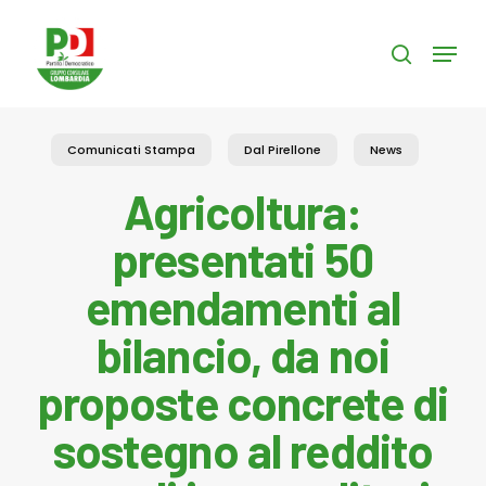
Skip
to
Menu
search
main
content
Comunicati Stampa
Dal Pirellone
News
Agricoltura:
presentati 50
emendamenti al
bilancio, da noi
proposte concrete di
sostegno al reddito