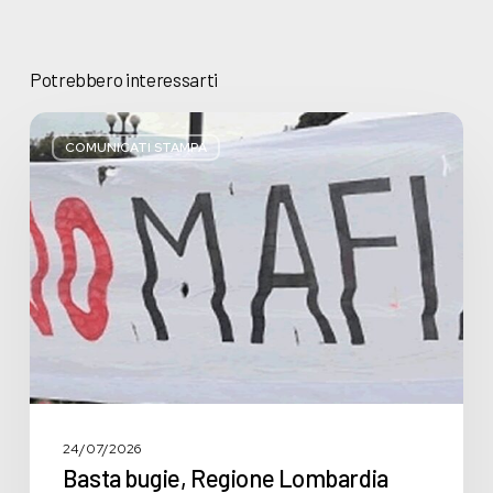
Potrebbero interessarti
Basta
bugie,
COMUNICATI STAMPA
Regione
Lombardia
pratica
l’antimafia
solo
a
parole
24/07/2026
Basta bugie, Regione Lombardia