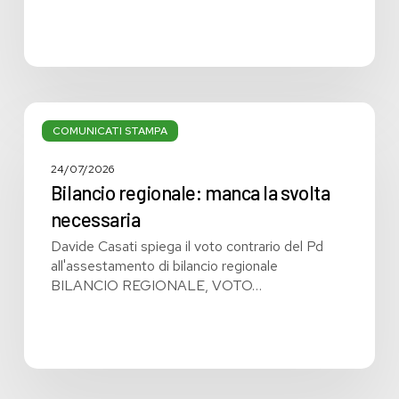
Bilancio
regionale:
COMUNICATI STAMPA
manca
la
24/07/2026
svolta
Bilancio regionale: manca la svolta
necessaria
necessaria
Davide Casati spiega il voto contrario del Pd
all'assestamento di bilancio regionale
BILANCIO REGIONALE, VOTO…