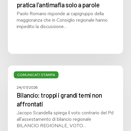
pratica l’antimafia solo a parole
Paolo Romano risponde ai capigruppo della
maggioranza che in Consiglio regionale hanno
impedito la discussione…
Bilancio:
troppi
COMUNICATI STAMPA
i
grandi
24/07/2026
temi
Bilancio: troppi i grandi temi non
non
affrontati
affrontati
Jacopo Scandella spiega il voto contrario del Pd
all'assestamento di bilancio regionale
BILANCIO REGIONALE, VOTO…