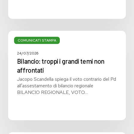
Bilancio:
troppi
COMUNICATI STAMPA
i
grandi
24/07/2026
temi
Bilancio: troppi i grandi temi non
non
affrontati
affrontati
Jacopo Scandella spiega il voto contrario del Pd
all'assestamento di bilancio regionale
BILANCIO REGIONALE, VOTO…