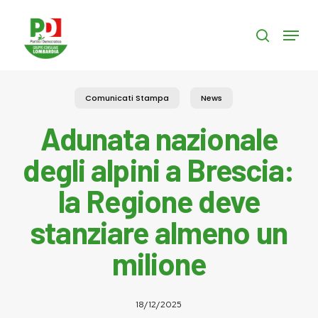
Skip
to
Menu
search
main
content
Comunicati Stampa
News
Adunata nazionale
degli alpini a Brescia:
la Regione deve
stanziare almeno un
milione
18/12/2025