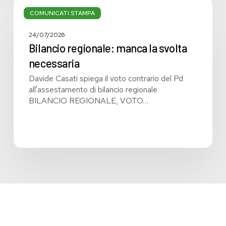
Bilancio
regionale:
COMUNICATI STAMPA
manca
la
24/07/2026
svolta
Bilancio regionale: manca la svolta
necessaria
necessaria
Davide Casati spiega il voto contrario del Pd
all'assestamento di bilancio regionale
BILANCIO REGIONALE, VOTO…