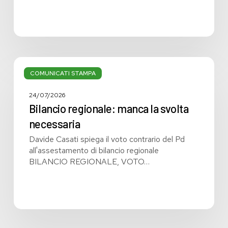
Bilancio
regionale:
COMUNICATI STAMPA
manca
la
24/07/2026
svolta
Bilancio regionale: manca la svolta
necessaria
necessaria
Davide Casati spiega il voto contrario del Pd
all'assestamento di bilancio regionale
BILANCIO REGIONALE, VOTO…