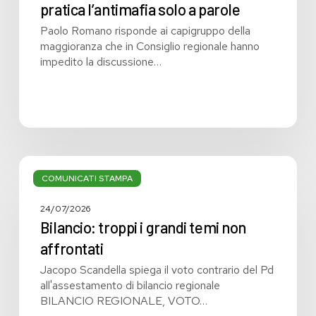
pratica l’antimafia solo a parole
Paolo Romano risponde ai capigruppo della
maggioranza che in Consiglio regionale hanno
impedito la discussione…
Bilancio:
troppi
COMUNICATI STAMPA
i
grandi
24/07/2026
temi
Bilancio: troppi i grandi temi non
non
affrontati
affrontati
Jacopo Scandella spiega il voto contrario del Pd
all'assestamento di bilancio regionale
BILANCIO REGIONALE, VOTO…