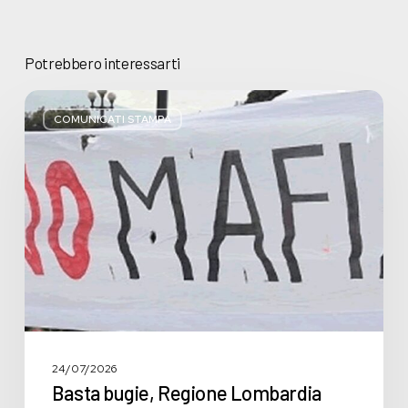
Potrebbero interessarti
Basta
bugie,
COMUNICATI STAMPA
Regione
Lombardia
pratica
l’antimafia
solo
a
parole
24/07/2026
Basta bugie, Regione Lombardia