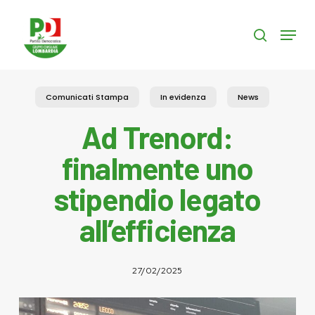
Skip
to
Menu
search
main
content
Comunicati Stampa
In evidenza
News
Ad Trenord:
finalmente uno
stipendio legato
all’efficienza
27/02/2025