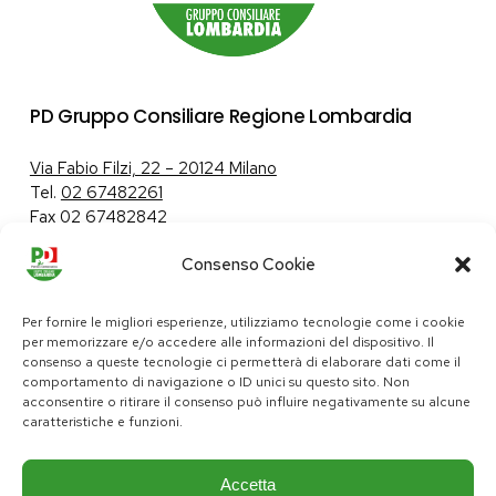
PD Gruppo Consiliare Regione Lombardia
Via Fabio Filzi, 22 – 20124 Milano
Tel.
02 67482261
Fax 02 67482842
Consenso Cookie
Tutela dei dati personali
|
Politica sui cookie
Per fornire le migliori esperienze, utilizziamo tecnologie come i cookie
per memorizzare e/o accedere alle informazioni del dispositivo. Il
consenso a queste tecnologie ci permetterà di elaborare dati come il
comportamento di navigazione o ID unici su questo sito. Non
pd@consiglio.regione.lombardia.it
acconsentire o ritirare il consenso può influire negativamente su alcune
ufficiostampa.pd@consiglio.regione.lombardia.it
caratteristiche e funzioni.
Pagine Facebook Gruppo Consiliare PD Lombardia
Pagina Instagram Gruppo PD Lombardia
Pagina Youtube Gruppo PD Lombardia
Pagina Messenger Gruppo Consiliare PD Lombardia
Accetta