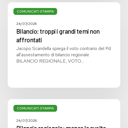
Bilancio:
troppi
COMUNICATI STAMPA
i
grandi
24/07/2026
temi
Bilancio: troppi i grandi temi non
non
affrontati
affrontati
Jacopo Scandella spiega il voto contrario del Pd
all'assestamento di bilancio regionale
BILANCIO REGIONALE, VOTO…
Bilancio
regionale:
COMUNICATI STAMPA
manca
la
24/07/2026
svolta
Bilancio regionale: manca la svolta