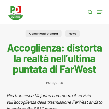
Skip
to
Menu
search
main
content
Comunicati Stampa
News
Accoglienza: distorta
la realtà nell’ultima
puntata di FarWest
19/03/2026
Pierfrancesco Majorino commenta il servizio
sull’accoglienza della trasmissione FarWest andato
in onda su Rai3 il 17 marzo