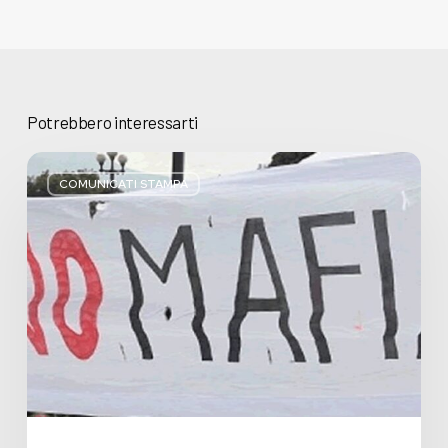
Potrebbero interessarti
Basta
bugie,
COMUNICATI STAMPA
Regione
Lombardia
pratica
l’antimafia
solo
a
parole