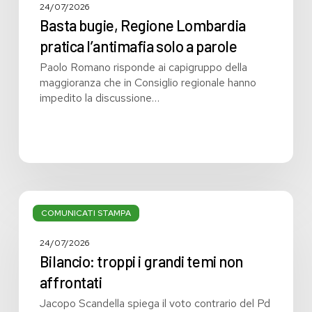
24/07/2026
Basta bugie, Regione Lombardia
pratica l’antimafia solo a parole
Paolo Romano risponde ai capigruppo della
maggioranza che in Consiglio regionale hanno
impedito la discussione…
Bilancio:
troppi
COMUNICATI STAMPA
i
grandi
24/07/2026
temi
Bilancio: troppi i grandi temi non
non
affrontati
affrontati
Jacopo Scandella spiega il voto contrario del Pd