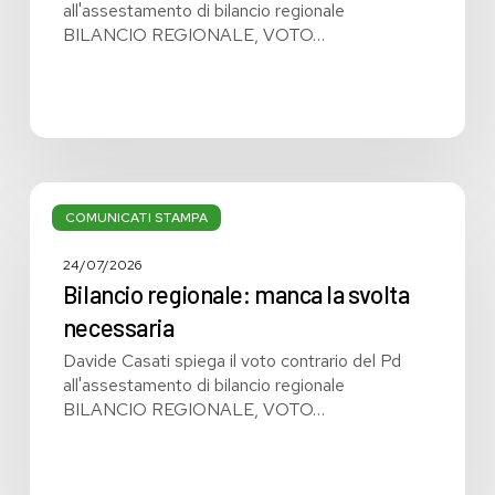
all'assestamento di bilancio regionale
BILANCIO REGIONALE, VOTO…
Bilancio
regionale:
COMUNICATI STAMPA
manca
la
24/07/2026
svolta
Bilancio regionale: manca la svolta
necessaria
necessaria
Davide Casati spiega il voto contrario del Pd
all'assestamento di bilancio regionale
BILANCIO REGIONALE, VOTO…