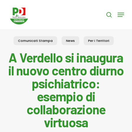
Skip
to
Menu
search
main
content
Comunicati Stampa
News
Per i Territori
A Verdello si inaugura
il nuovo centro diurno
psichiatrico:
esempio di
collaborazione
virtuosa