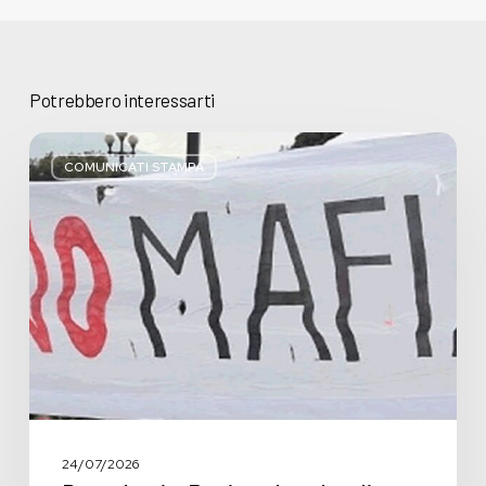
Potrebbero interessarti
Basta
bugie,
COMUNICATI STAMPA
Regione
Lombardia
pratica
l’antimafia
solo
a
parole
24/07/2026