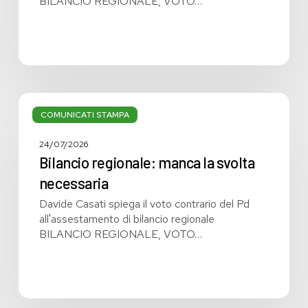
BILANCIO REGIONALE, VOTO…
Bilancio
regionale:
COMUNICATI STAMPA
manca
la
24/07/2026
svolta
Bilancio regionale: manca la svolta
necessaria
necessaria
Davide Casati spiega il voto contrario del Pd
all'assestamento di bilancio regionale
BILANCIO REGIONALE, VOTO…