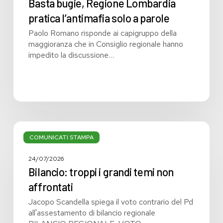
Basta bugie, Regione Lombardia
pratica l’antimafia solo a parole
Paolo Romano risponde ai capigruppo della
maggioranza che in Consiglio regionale hanno
impedito la discussione…
Bilancio:
troppi
COMUNICATI STAMPA
i
grandi
24/07/2026
temi
Bilancio: troppi i grandi temi non
non
affrontati
affrontati
Jacopo Scandella spiega il voto contrario del Pd
all'assestamento di bilancio regionale