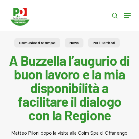
Skip
to
Menu
search
main
content
Comunicati Stampa
News
Per i Territori
A Buzzella l’augurio di
buon lavoro e la mia
disponibilità a
facilitare il dialogo
con la Regione
Matteo Piloni dopo la visita alla Coim Spa di Offanengo