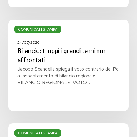
Bilancio:
troppi
COMUNICATI STAMPA
i
grandi
24/07/2026
temi
Bilancio: troppi i grandi temi non
non
affrontati
affrontati
Jacopo Scandella spiega il voto contrario del Pd
all'assestamento di bilancio regionale
BILANCIO REGIONALE, VOTO…
Bilancio
regionale:
COMUNICATI STAMPA