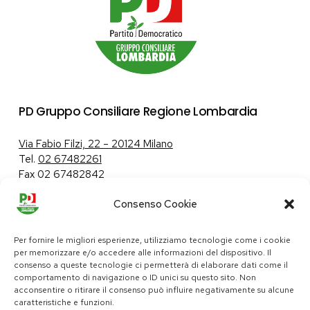
PD Gruppo Consiliare Regione Lombardia
Via Fabio Filzi, 22 – 20124 Milano
Tel.
02 67482261
Fax 02 67482842
Consenso Cookie
Tutela dei dati personali
|
Politica sui cookie
Per fornire le migliori esperienze, utilizziamo tecnologie come i cookie
per memorizzare e/o accedere alle informazioni del dispositivo. Il
consenso a queste tecnologie ci permetterà di elaborare dati come il
comportamento di navigazione o ID unici su questo sito. Non
pd@consiglio.regione.lombardia.it
acconsentire o ritirare il consenso può influire negativamente su alcune
ufficiostampa.pd@consiglio.regione.lombardia.it
caratteristiche e funzioni.