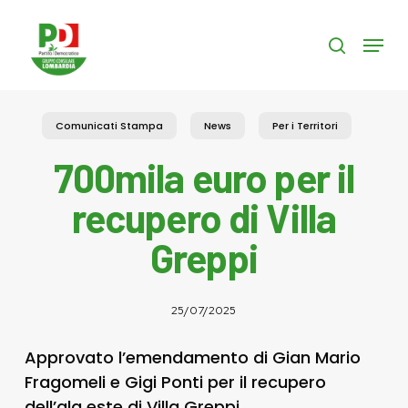
Skip
to
Menu
search
main
content
Comunicati Stampa
News
Per i Territori
700mila euro per il
recupero di Villa
Greppi
25/07/2025
Approvato l’emendamento di Gian Mario
Fragomeli e Gigi Ponti per il recupero
dell’ala este di Villa Greppi