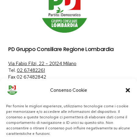
PD Gruppo Consiliare Regione Lombardia
Via Fabio Filzi, 22 – 20124 Milano
Tel.
02 67482261
Fax 02 67482842
Consenso Cookie
Tutela dei dati personali
|
Politica sui cookie
Per fornire le migliori esperienze, utilizziamo tecnologie come i cookie
per memorizzare e/o accedere alle informazioni del dispositivo. Il
consenso a queste tecnologie ci permetterà di elaborare dati come il
comportamento di navigazione o ID unici su questo sito. Non
pd@consiglio.regione.lombardia.it
acconsentire o ritirare il consenso può influire negativamente su alcune
ufficiostampa.pd@consiglio.regione.lombardia.it
caratteristiche e funzioni.