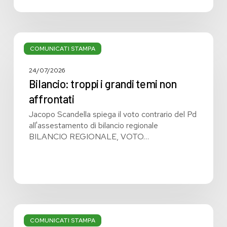
Bilancio:
troppi
COMUNICATI STAMPA
i
grandi
24/07/2026
temi
Bilancio: troppi i grandi temi non
non
affrontati
affrontati
Jacopo Scandella spiega il voto contrario del Pd
all'assestamento di bilancio regionale
BILANCIO REGIONALE, VOTO…
Bilancio
regionale:
COMUNICATI STAMPA