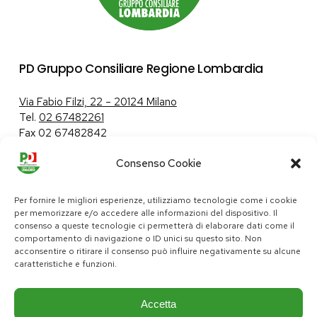
PD Gruppo Consiliare Regione Lombardia
Via Fabio Filzi, 22 – 20124 Milano
Tel.
02 67482261
Fax 02 67482842
Consenso Cookie
Tutela dei dati personali
|
Politica sui cookie
Per fornire le migliori esperienze, utilizziamo tecnologie come i cookie
per memorizzare e/o accedere alle informazioni del dispositivo. Il
consenso a queste tecnologie ci permetterà di elaborare dati come il
comportamento di navigazione o ID unici su questo sito. Non
pd@consiglio.regione.lombardia.it
acconsentire o ritirare il consenso può influire negativamente su alcune
ufficiostampa.pd@consiglio.regione.lombardia.it
caratteristiche e funzioni.
Pagine Facebook Gruppo Consiliare PD Lombardia
Pagina Instagram Gruppo PD Lombardia
Pagina Youtube Gruppo PD Lombardia
Pagina Messenger Gruppo Consiliare PD Lombardia
Accetta