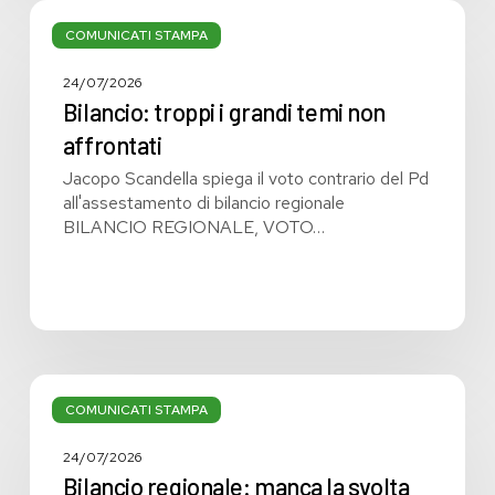
Bilancio:
troppi
COMUNICATI STAMPA
i
grandi
24/07/2026
temi
Bilancio: troppi i grandi temi non
non
affrontati
affrontati
Jacopo Scandella spiega il voto contrario del Pd
all'assestamento di bilancio regionale
BILANCIO REGIONALE, VOTO…
Bilancio
regionale:
COMUNICATI STAMPA
manca
la
24/07/2026
svolta
Bilancio regionale: manca la svolta