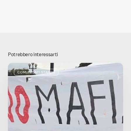
Potrebbero interessarti
Basta
bugie,
COMUNICATI STAMPA
Regione
Lombardia
pratica
l’antimafia
solo
a
parole