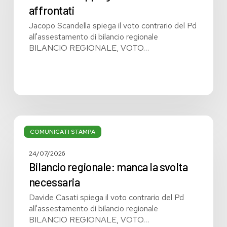
non
affrontati
affrontati
Jacopo Scandella spiega il voto contrario del Pd
all'assestamento di bilancio regionale
BILANCIO REGIONALE, VOTO…
Bilancio
regionale:
COMUNICATI STAMPA
manca
la
24/07/2026
svolta
Bilancio regionale: manca la svolta
necessaria
necessaria
Davide Casati spiega il voto contrario del Pd
all'assestamento di bilancio regionale
BILANCIO REGIONALE, VOTO…