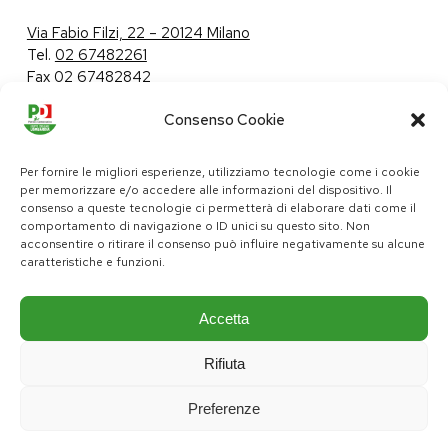
Via Fabio Filzi, 22 – 20124 Milano
Tel.
02 67482261
Fax 02 67482842
Consenso Cookie
Tutela dei dati personali
|
Politica sui cookie
Per fornire le migliori esperienze, utilizziamo tecnologie come i cookie
per memorizzare e/o accedere alle informazioni del dispositivo. Il
consenso a queste tecnologie ci permetterà di elaborare dati come il
comportamento di navigazione o ID unici su questo sito. Non
pd@consiglio.regione.lombardia.it
acconsentire o ritirare il consenso può influire negativamente su alcune
ufficiostampa.pd@consiglio.regione.lombardia.it
caratteristiche e funzioni.
Pagine Facebook Gruppo Consiliare PD Lombardia
Pagina Instagram Gruppo PD Lombardia
Pagina Youtube Gruppo PD Lombardia
Pagina Messenger Gruppo Consiliare PD Lombardia
Accetta
Rifiuta
Preferenze