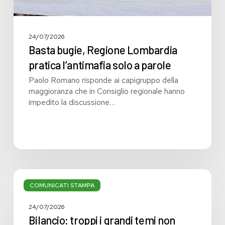
24/07/2026
Basta bugie, Regione Lombardia
pratica l’antimafia solo a parole
Paolo Romano risponde ai capigruppo della
maggioranza che in Consiglio regionale hanno
impedito la discussione…
Bilancio:
troppi
COMUNICATI STAMPA
i
grandi
24/07/2026
temi
Bilancio: troppi i grandi temi non