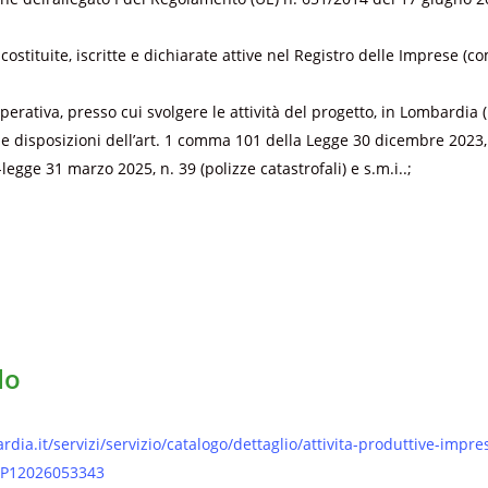
ostituite, iscritte e dichiarate attive nel Registro delle Imprese (c
rativa, presso cui svolgere le attività del progetto, in Lombardia (
le disposizioni dell’art. 1 comma 101 della Legge 30 dicembre 2023, 
legge 31 marzo 2025, n. 39 (polizze catastrofali) e s.m.i..;
do
dia.it/servizi/servizio/catalogo/dettaglio/attivita-produttive-imp
LP12026053343