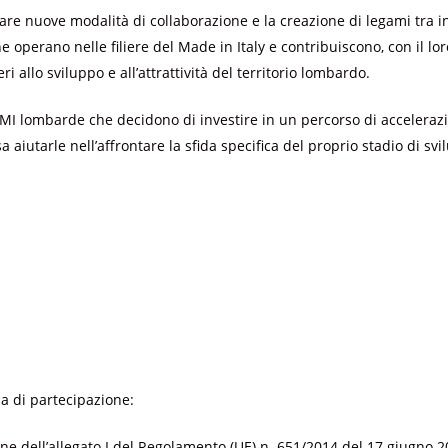
are nuove modalità di collaborazione e la creazione di legami tra in
e operano nelle filiere del Made in Italy e contribuiscono, con il lo
i allo sviluppo e all’attrattività del territorio lombardo.
PMI lombarde che decidono di investire in un percorso di acceleraz
 aiutarle nell’affrontare la sfida specifica del proprio stadio di svi
 di partecipazione:
ne dell’allegato I del Regolamento (UE) n. 651/2014 del 17 giugno 2014