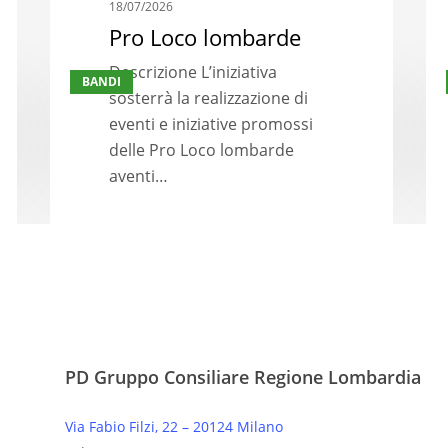
18/07/2026
Pro Loco lombarde
Pro
Fo
Descrizione L’iniziativa
BANDI
Loco
pe
sosterrà la realizzazione di
lombarde
l’i
eventi e iniziative promossi
dei
delle Pro Loco lombarde
gio
aventi…
agr
–
an
20
PD Gruppo Consiliare Regione Lombardia
Via Fabio Filzi, 22 – 20124 Milano