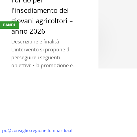
l’insediamento dei
ndo
giovani agricoltori –
BANDI
r
anno 2026
nsediamento
Descrizione e finalità
L’intervento si propone di
vani
perseguire i seguenti
icoltori
obiettivi: • la promozione e…
no
26
pd@consiglio.regione.lombardia.it