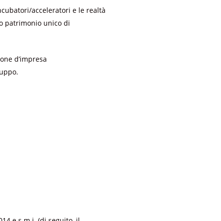
cubatori/acceleratori e le realtà
ro patrimonio unico di
ione d’impresa
luppo.
 e s.m.i. (di seguito, il