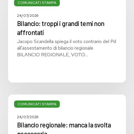
troppi
COMUNICATI STAMPA
i
grandi
24/07/2026
temi
Bilancio: troppi i grandi temi non
non
affrontati
affrontati
Jacopo Scandella spiega il voto contrario del Pd
all'assestamento di bilancio regionale
BILANCIO REGIONALE, VOTO…
Bilancio
regionale:
COMUNICATI STAMPA
manca
la
24/07/2026
svolta
Bilancio regionale: manca la svolta
necessaria
necessaria