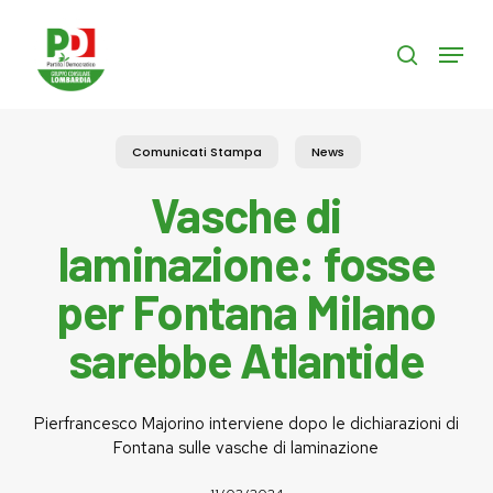
Skip
to
Menu
search
main
content
Comunicati Stampa
News
Vasche di
laminazione: fosse
per Fontana Milano
sarebbe Atlantide
Pierfrancesco Majorino interviene dopo le dichiarazioni di
Fontana sulle vasche di laminazione