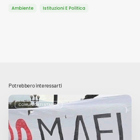
Ambiente
Istituzioni E Politica
Potrebbero interessarti
Basta
bugie,
COMUNICATI STAMPA
Regione
Lombardia
pratica
l’antimafia
solo