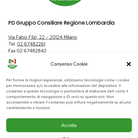
PD Gruppo Consiliare Regione Lombardia
Via Fabio Filzi, 22 – 20124 Milano
Tel.
02 67482261
Fax 02 67482842
Consenso Cookie
Tutela dei dati personali
|
Politica sui cookie
Per fornire le migliori esperienze, utilizziamo tecnologie come i cookie
per memorizzare e/o accedere alle informazioni del dispositivo. Il
consenso a queste tecnologie ci permetterà di elaborare dati come il
comportamento di navigazione o ID unici su questo sito. Non
pd@consiglio.regione.lombardia.it
acconsentire o ritirare il consenso può influire negativamente su alcune
ufficiostampa.pd@consiglio.regione.lombardia.it
caratteristiche e funzioni.
Pagine Facebook Gruppo Consiliare PD Lombardia
Pagina Instagram Gruppo PD Lombardia
Pagina Youtube Gruppo PD Lombardia
Pagina Messenger Gruppo Consiliare PD Lombardia
Accetta