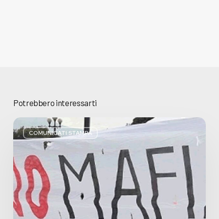
Potrebbero interessarti
Basta
bugie,
COMUNICATI STAMPA
Regione
Lombardia
pratica
l’antimafia
solo
a
parole