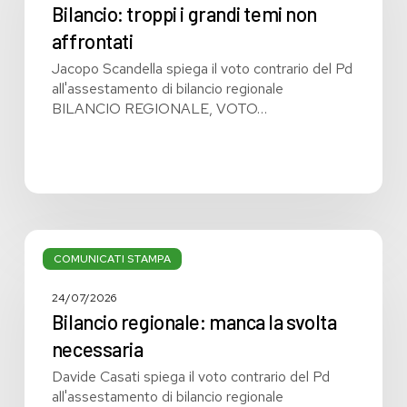
temi
Bilancio: troppi i grandi temi non
non
affrontati
affrontati
Jacopo Scandella spiega il voto contrario del Pd
all'assestamento di bilancio regionale
BILANCIO REGIONALE, VOTO…
Bilancio
regionale:
COMUNICATI STAMPA
manca
la
24/07/2026
svolta
Bilancio regionale: manca la svolta
necessaria
necessaria
Davide Casati spiega il voto contrario del Pd
all'assestamento di bilancio regionale