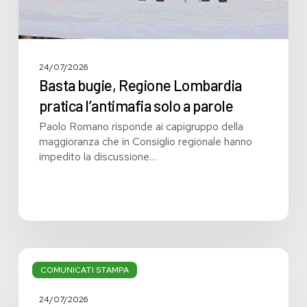
24/07/2026
Basta bugie, Regione Lombardia
pratica l’antimafia solo a parole
Paolo Romano risponde ai capigruppo della
maggioranza che in Consiglio regionale hanno
impedito la discussione…
Bilancio:
troppi
COMUNICATI STAMPA
i
grandi
24/07/2026