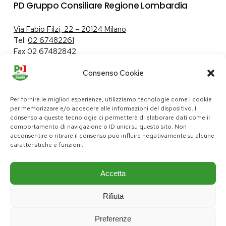
PD Gruppo Consiliare Regione Lombardia
Via Fabio Filzi, 22 – 20124 Milano
Tel.
02 67482261
Fax 02 67482842
Consenso Cookie
Tutela dei dati personali
|
Politica sui cookie
Per fornire le migliori esperienze, utilizziamo tecnologie come i cookie
per memorizzare e/o accedere alle informazioni del dispositivo. Il
consenso a queste tecnologie ci permetterà di elaborare dati come il
comportamento di navigazione o ID unici su questo sito. Non
pd@consiglio.regione.lombardia.it
acconsentire o ritirare il consenso può influire negativamente su alcune
ufficiostampa.pd@consiglio.regione.lombardia.it
caratteristiche e funzioni.
Pagine Facebook Gruppo Consiliare PD Lombardia
Pagina Instagram Gruppo PD Lombardia
Pagina Youtube Gruppo PD Lombardia
Pagina Messenger Gruppo Consiliare PD Lombardia
Accetta
Rifiuta
Preferenze