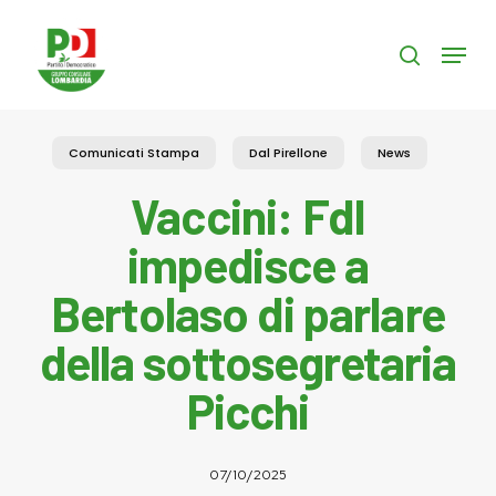
Skip
to
Menu
search
main
content
Comunicati Stampa
Dal Pirellone
News
Vaccini: FdI
impedisce a
Bertolaso di parlare
della sottosegretaria
Picchi
07/10/2025