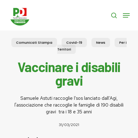
Skip
to
Menu
search
main
content
Comunicati Stampa
Covid-19
News
Per i
Territori
Vaccinare i disabili
gravi
Samuele Astuti raccoglie l’sos lanciato dall’Agi,
l'associazione che raccoglie le famiglie di 190 disabili
gravi tra i 18 e 35 anni
31/03/2021