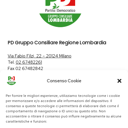
PD Gruppo Consiliare Regione Lombardia
Via Fabio Filzi, 22 – 20124 Milano
Tel.
02 67482261
Fax 02 67482842
Consenso Cookie
Tutela dei dati personali
|
Politica sui cookie
Per fornire le migliori esperienze, utilizziamo tecnologie come i cookie
per memorizzare e/o accedere alle informazioni del dispositivo. Il
consenso a queste tecnologie ci permetterà di elaborare dati come il
comportamento di navigazione o ID unici su questo sito. Non
pd@consiglio.regione.lombardia.it
acconsentire o ritirare il consenso può influire negativamente su alcune
ufficiostampa.pd@consiglio.regione.lombardia.it
caratteristiche e funzioni.