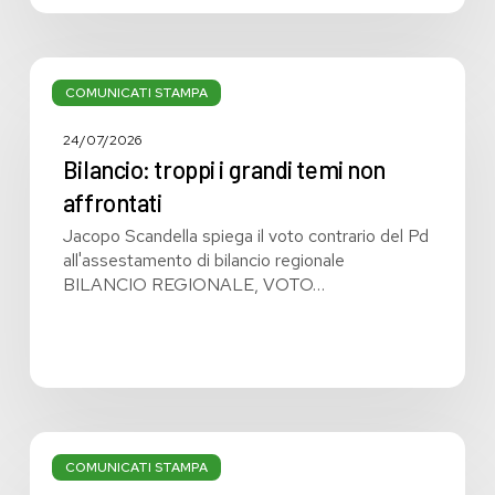
Bilancio:
troppi
COMUNICATI STAMPA
i
grandi
24/07/2026
temi
Bilancio: troppi i grandi temi non
non
affrontati
affrontati
Jacopo Scandella spiega il voto contrario del Pd
all'assestamento di bilancio regionale
BILANCIO REGIONALE, VOTO…
Bilancio
regionale:
COMUNICATI STAMPA
manca