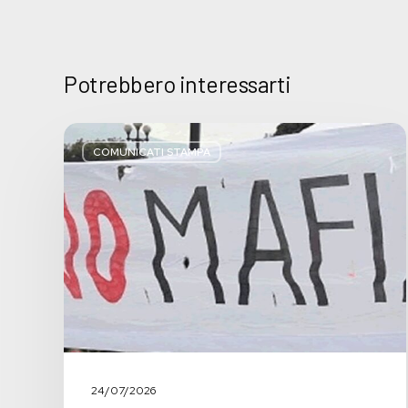
Potrebbero interessarti
Basta
bugie,
COMUNICATI STAMPA
Regione
Lombardia
pratica
l’antimafia
solo
a
parole
24/07/2026