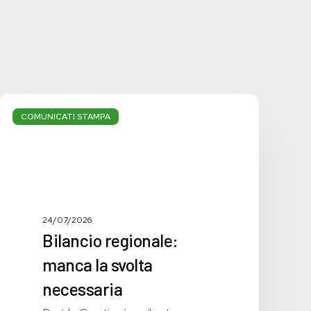
Bilancio
regionale:
COMUNICATI STAMPA
manca
la
svolta
necessaria
24/07/2026
Bilancio regionale:
manca la svolta
necessaria