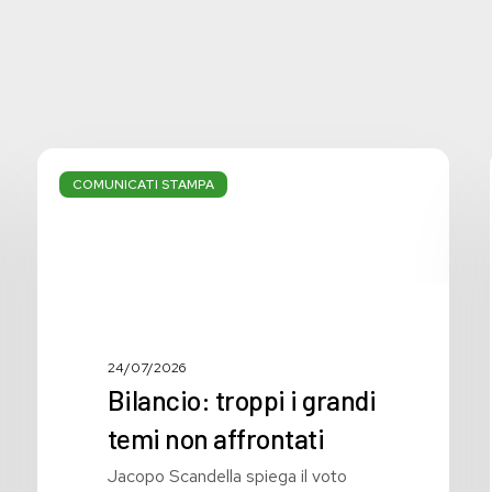
Bilancio:
troppi
COMUNICATI STAMPA
i
grandi
temi
non
affrontati
24/07/2026
Bilancio: troppi i grandi
temi non affrontati
Jacopo Scandella spiega il voto