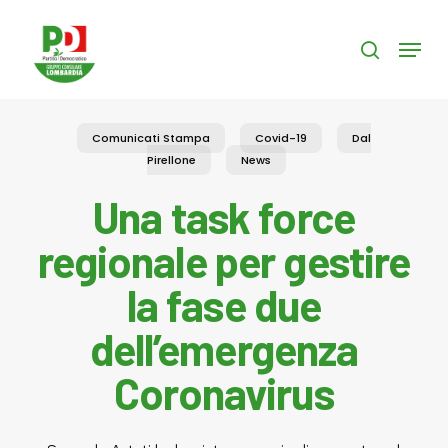
Skip
to
Menu
search
main
content
Comunicati Stampa
Covid-19
Dal
Pirellone
News
Una task force
regionale per gestire
la fase due
dell’emergenza
Coronavirus