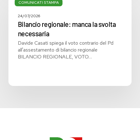
regionale:
COMUNICATI STAMPA
manca
la
24/07/2026
svolta
Bilancio regionale: manca la svolta
necessaria
necessaria
Davide Casati spiega il voto contrario del Pd
all'assestamento di bilancio regionale
BILANCIO REGIONALE, VOTO…