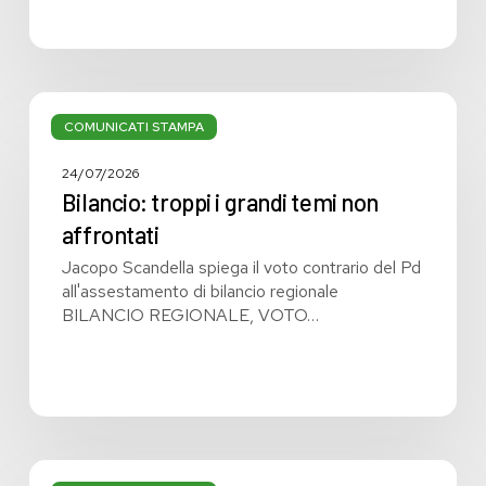
Bilancio:
troppi
COMUNICATI STAMPA
i
grandi
24/07/2026
temi
Bilancio: troppi i grandi temi non
non
affrontati
affrontati
Jacopo Scandella spiega il voto contrario del Pd
all'assestamento di bilancio regionale
BILANCIO REGIONALE, VOTO…
Bilancio