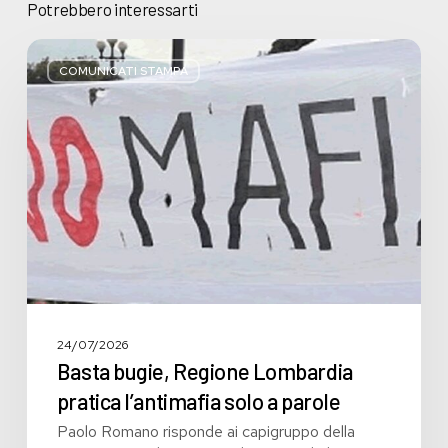
Potrebbero interessarti
Basta
bugie,
COMUNICATI STAMPA
Regione
Lombardia
pratica
l’antimafia
solo
a
parole
24/07/2026
Basta bugie, Regione Lombardia
pratica l’antimafia solo a parole
Paolo Romano risponde ai capigruppo della