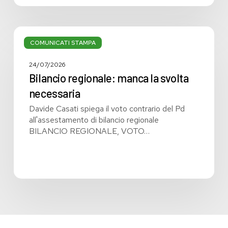
Bilancio
regionale:
COMUNICATI STAMPA
manca
la
24/07/2026
svolta
Bilancio regionale: manca la svolta
necessaria
necessaria
Davide Casati spiega il voto contrario del Pd
all'assestamento di bilancio regionale
BILANCIO REGIONALE, VOTO…