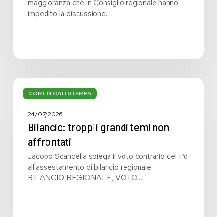
maggioranza che in Consiglio regionale hanno
impedito la discussione…
Bilancio:
troppi
COMUNICATI STAMPA
i
grandi
24/07/2026
temi
Bilancio: troppi i grandi temi non
non
affrontati
affrontati
Jacopo Scandella spiega il voto contrario del Pd
all'assestamento di bilancio regionale
BILANCIO REGIONALE, VOTO…