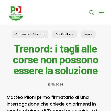
Skip
to
Menu
search
main
content
Comunicati Stampa
Dal Pirellone
News
Trenord: i tagli alle
corse non possono
essere la soluzione
13/11/2024
Matteo Piloni primo firmatario di una
interrogazione che chiede chiarimenti in
merito al piano di Trenord per diminuire i