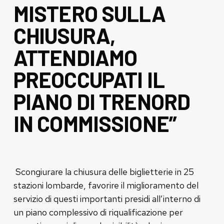
MISTERO SULLA
CHIUSURA,
ATTENDIAMO
PREOCCUPATI IL
PIANO DI TRENORD
IN COMMISSIONE”
Scongiurare la chiusura delle biglietterie in 25
stazioni lombarde, favorire il miglioramento del
servizio di questi importanti presidi all’interno di
un piano complessivo di riqualificazione per