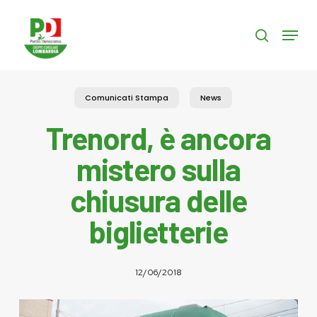
Skip
to
Menu
search
main
content
Comunicati Stampa
News
Trenord, è ancora
mistero sulla
chiusura delle
biglietterie
12/06/2018