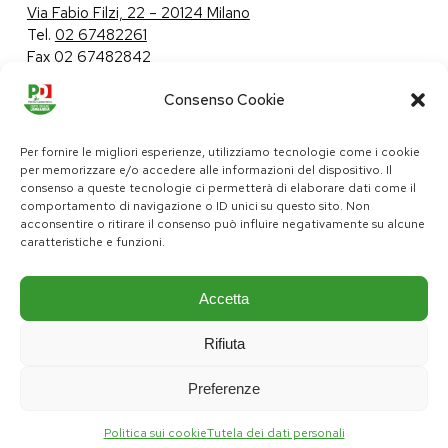
Via Fabio Filzi, 22 – 20124 Milano
Tel.
02 67482261
Fax 02 67482842
Consenso Cookie
Tutela dei dati personali
|
Politica sui cookie
Per fornire le migliori esperienze, utilizziamo tecnologie come i cookie
per memorizzare e/o accedere alle informazioni del dispositivo. Il
consenso a queste tecnologie ci permetterà di elaborare dati come il
comportamento di navigazione o ID unici su questo sito. Non
pd@consiglio.regione.lombardia.it
acconsentire o ritirare il consenso può influire negativamente su alcune
ufficiostampa.pd@consiglio.regione.lombardia.it
caratteristiche e funzioni.
Pagine Facebook Gruppo Consiliare PD Lombardia
Pagina Instagram Gruppo PD Lombardia
Pagina Youtube Gruppo PD Lombardia
Pagina Messenger Gruppo Consiliare PD Lombardia
Accetta
Rifiuta
Preferenze
Politica sui cookie
Tutela dei dati personali