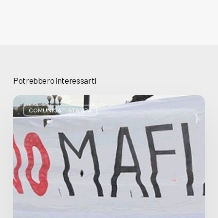
Potrebbero interessarti
Basta
bugie,
COMUNICATI STAMPA
Regione
Lombardia
pratica
l’antimafia
solo
a
parole