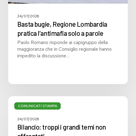
24/07/2026
Basta bugie, Regione Lombardia
pratica l’antimafia solo a parole
Paolo Romano risponde ai capigruppo della
maggioranza che in Consiglio regionale hanno
impedito la discussione…
Bilancio:
troppi
COMUNICATI STAMPA
i
grandi
24/07/2026
temi
Bilancio: troppi i grandi temi non
non
affrontati